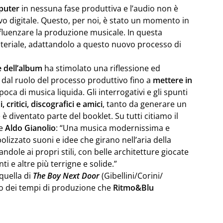
puter
in nessuna fase produttiva e l’audio non è
vo digitale. Questo, per noi, è stato un momento in
luenzare la produzione musicale. In questa
teriale, adattandolo a questo nuovo processo di
 dell’album
ha stimolato una riflessione ed
e dal ruolo del processo produttivo fino a
mettere in
oca di musica liquida. Gli interrogativi e gli spunti
i, critici, discografici e amici
, tanto da generare un
è diventato parte del booklet. Su tutti citiamo il
me
Aldo Gianolio
: “Una musica modernissima e
izzato suoni e idee che girano nell’aria della
ole ai propri stili, con belle architetture giocate
ti e altre più terrigne e solide.”
quella di
The Boy Next Door
(Gibellini/Corini/
so dei tempi di produzione che
Ritmo&Blu