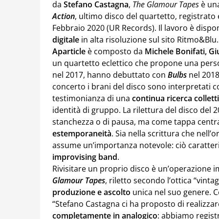
da
Stefano Castagna
,
The Glamour Tapes
è una
Action
, ultimo disco del quartetto, registrat
Febbraio 2020 (UR Records). Il lavoro è dispo
digitale
in alta risoluzione sul sito Ritmo&Blu.
Aparticle
è composto da
Michele Bonifati, Gi
un quartetto eclettico che propone una perso
nel 2017, hanno debuttato con
Bulbs
nel 2018
concerto i brani del disco sono interpretati
testimonianza di una
continua ricerca collett
identità di gruppo. La rilettura del disco d
stanchezza o di pausa, ma come tappa centr
estemporaneità
. Sia nella scrittura che nell
assume un’importanza notevole: ciò caratter
improvising band
.
Rivisitare un proprio disco è un’operazione
Glamour Tapes
, riletto secondo l’ottica “vin
produzione e ascolto
unica nel suo genere. Co
“Stefano Castagna ci ha proposto di realizza
completamente in analogico
: abbiamo regist