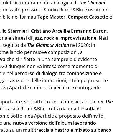
 rilettura interamente analogica di
The Glamour
o e missato presso lo Studio Ritmo&Blu e uscito nel
nibile nei formati
Tape Master, Compact Cassette e
ulio Stermieri, Cristiano Arcelli e Ermanno Baron
,
nale sintesi di
jazz, rock e improvvisazione
. Nati
, seguito da
The Glamour Action
nel 2020: in
 come lancio per nuove composizioni, a
iva
che si riflette in una sempre più evidente
el 2020 dunque non va intesa come momento di
ale nel
percorso di dialogo tra composizione e
’organizzazione delle interazioni, il tempo presente
izza Aparticle come una
peculiare e intrigante
 importante, soprattutto se – come accaduto per
The
tage” cara a Ritmo&Blu – retta da una
filosofia di
me sottolinea Aparticle a proposito dell’invito,
re una
nuova versione dell’album lavorando
rato su un
multitraccia a nastro e mixato su banco