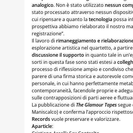
analogico
. Non è stato utilizzato
nessun com
stato processato attraverso nessun dispositi
cui ripensare a quanto la
tecnologia
possa inf
prospettiva abbiamo rielaborato il nostro ma
registrazione”.
Il lavoro di
rimaneggiamento e rielaborazione
esplorazione artistica nel quartetto, a partir
discussione il supporto
in quanto tale in un’ep
sorti in questa fase sono stati estesi a
collegh
processo di riflessione ampio e condiviso che 
parere di una firma storica e autorevole co
personale, in cui hanno perfettamente metabol
contemporaneità, facendole proprie e adeguand
sulle contrapposizioni di parti aeree e fluttuan
La pubblicazione di
The Glamour Tapes
segue 
Maniscalco) e conferma l’approccio rispetto
Records
vuole preservare e valorizzare.
Aparticle
: