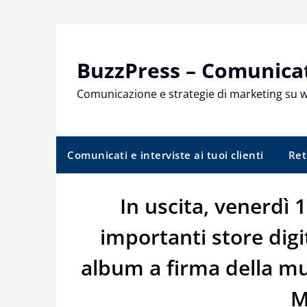
Skip
to
content
BuzzPress – Comunicati
Comunicazione e strategie di marketing su 
Comunicati e interviste ai tuoi clienti
Ret
In uscita, venerdì 
importanti store digit
album a firma della mu
M