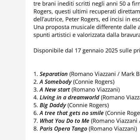
tre brani inediti scritti negli anni 50 a 
Rogers, questi ultimi recuperati direttame
dell’autrice, Peter Rogers, ed incisi in 
Una proposta musicale differente dalle at
spunti artistici e valorizzata dalla bravura 
Disponibile dal 17 gennaio 2025 sulle pri
1.
Separation
(Romano Viazzani / Mark B
2.
A Somebody
(Connie Rogers)
3.
A New start
(Romano Viazzani)
4.
Living in a dreamworld
(Romano Viazza
5.
Big Daddy
(Connie Rogers)
6.
A tree that gets no smile
(Connie Roge
7.
What You Do to Me
(Romano Viazzani /
8.
Paris Opera Tango
(Romano Viazzani)