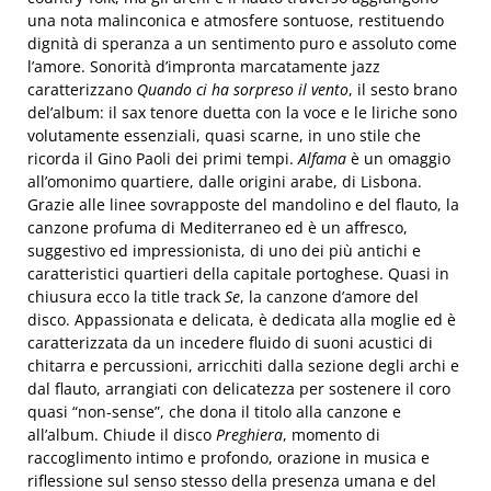
una nota malinconica e atmosfere sontuose, restituendo
dignità di speranza a un sentimento puro e assoluto come
l’amore. Sonorità d’impronta marcatamente jazz
caratterizzano
Quando ci ha sorpreso il vento
, il sesto brano
del’album: il sax tenore duetta con la voce e le liriche sono
volutamente essenziali, quasi scarne, in uno stile che
ricorda il Gino Paoli dei primi tempi.
Alfama
è un omaggio
all’omonimo quartiere, dalle origini arabe, di Lisbona.
Grazie alle linee sovrapposte del mandolino e del flauto, la
canzone profuma di Mediterraneo ed è un affresco,
suggestivo ed impressionista, di uno dei più antichi e
caratteristici quartieri della capitale portoghese. Quasi in
chiusura ecco la title track
Se
, la canzone d’amore del
disco. Appassionata e delicata, è dedicata alla moglie ed è
caratterizzata da un incedere fluido di suoni acustici di
chitarra e percussioni, arricchiti dalla sezione degli archi e
dal flauto, arrangiati con delicatezza per sostenere il coro
quasi “non-sense”, che dona il titolo alla canzone e
all’album. Chiude il disco
Preghiera
, momento di
raccoglimento intimo e profondo, orazione in musica e
riflessione sul senso stesso della presenza umana e del