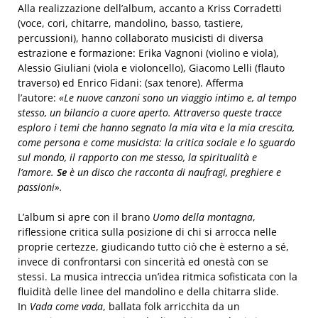
Alla realizzazione dell’album, accanto a Kriss Corradetti
(voce, cori, chitarre, mandolino, basso, tastiere,
percussioni), hanno collaborato musicisti di diversa
estrazione e formazione: Erika Vagnoni (violino e viola),
Alessio Giuliani (viola e violoncello), Giacomo Lelli (flauto
traverso) ed Enrico Fidani: (sax tenore). Afferma
l’autore:
«Le nuove canzoni sono un viaggio intimo e, al tempo
stesso, un bilancio a cuore aperto. Attraverso queste tracce
esploro i temi che hanno segnato la mia vita e la mia crescita,
come persona e come musicista: la critica sociale e lo sguardo
sul mondo, il rapporto con me stesso, la spiritualità e
l’amore.
Se
è un disco che racconta di naufragi, preghiere e
passioni».
L’album si apre con il brano
Uomo della montagna
,
riflessione critica sulla posizione di chi si arrocca nelle
proprie certezze, giudicando tutto ciò che è esterno a sé,
invece di confrontarsi con sincerità ed onestà con se
stessi. La musica intreccia un’idea ritmica sofisticata con la
fluidità delle linee del mandolino e della chitarra slide.
In
Vada come vada
, ballata folk arricchita da un