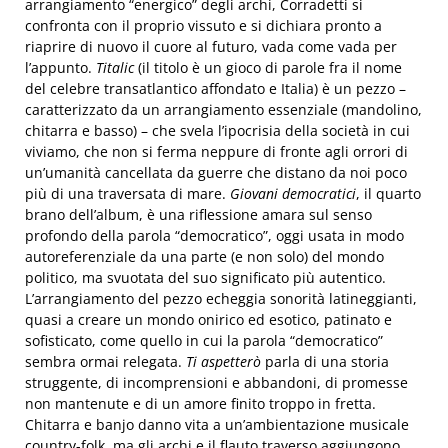
arrangiamento “energico” degli archi, Corradetti si
confronta con il proprio vissuto e si dichiara pronto a
riaprire di nuovo il cuore al futuro, vada come vada per
l’appunto.
Titalic
(il titolo è un gioco di parole fra il nome
del celebre transatlantico affondato e Italia) è un pezzo –
caratterizzato da un arrangiamento essenziale (mandolino,
chitarra e basso) – che svela l’ipocrisia della società in cui
viviamo, che non si ferma neppure di fronte agli orrori di
un’umanità cancellata da guerre che distano da noi poco
più di una traversata di mare.
Giovani democratici
, il quarto
brano dell’album, è una riflessione amara sul senso
profondo della parola “democratico”, oggi usata in modo
autoreferenziale da una parte (e non solo) del mondo
politico, ma svuotata del suo significato più autentico.
L’arrangiamento del pezzo echeggia sonorità latineggianti,
quasi a creare un mondo onirico ed esotico, patinato e
sofisticato, come quello in cui la parola “democratico”
sembra ormai relegata.
Ti aspetterò
parla di una storia
struggente, di incomprensioni e abbandoni, di promesse
non mantenute e di un amore finito troppo in fretta.
Chitarra e banjo danno vita a un’ambientazione musicale
country-folk, ma gli archi e il flauto traverso aggiungono