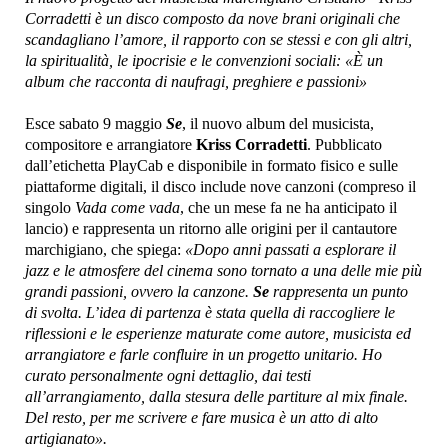
Corradetti è un disco composto da nove brani originali che
scandagliano l’amore, il rapporto con se stessi e con gli altri,
la spiritualità, le ipocrisie e le convenzioni sociali: «È un
album che racconta di naufragi, preghiere e passioni»
Esce sabato 9 maggio
Se
, il nuovo album del musicista,
compositore e arrangiatore
Kriss Corradetti
. Pubblicato
dall’etichetta PlayCab e disponibile in formato fisico e sulle
piattaforme digitali, il disco include nove canzoni (compreso il
singolo
Vada come vada
, che un mese fa ne ha anticipato il
lancio) e rappresenta un ritorno alle origini per il cantautore
marchigiano, che spiega:
«Dopo anni passati a esplorare il
jazz e le atmosfere del cinema sono tornato a una delle mie più
grandi passioni, ovvero la canzone.
Se
rappresenta un punto
di svolta. L’idea di partenza è stata quella di raccogliere le
riflessioni e le esperienze maturate come autore, musicista ed
arrangiatore e farle confluire in un progetto unitario. Ho
curato personalmente ogni dettaglio, dai testi
all’arrangiamento, dalla stesura delle partiture al mix finale.
Del resto, per me scrivere e fare musica è un atto di alto
artigianato».