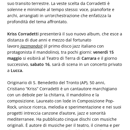
suo transito terrestre. La veste scelta da Corradetti è
solenne e minimale al tempo stesso: voce, pianoforte e
archi, arrangiati in un’orchestrazione che enfatizza la
profondità del tema affrontato.
Kriss Corradetti
presenterà il suo nuovo album, che esce a
distanza di due anni e mezzo dal fortunato
lavoro
Jazzmandoit
(il primo disco jazz italiano con
protagonista il mandolino), tra pochi giorni:
venerdì 15
maggio
si esibirà al Teatro di Terra di
Carrara
e il giorno
successivo,
sabato 16
, sarà di scena in un concerto privato
a
Lucca.
Originario di S. Benedetto del Tronto (AP), 50 anni,
Cristiano “Kriss” Corradetti è un cantautore marchigiano
con un debole per la chitarra, il mandolino e la
composizione. Laureato con lode in Composizione Pop-
Rock, unisce ricerca, melodia e sperimentazione e nei suoi
progetti intreccia canzone d’autore, jazz e sonorità
mediterranee. Ha pubblicato cinque dischi con musiche
originali. È autore di musiche per il teatro, il cinema e per