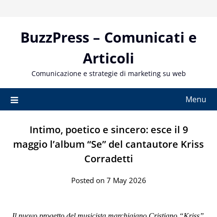
Skip
to
content
BuzzPress – Comunicati e
Articoli
Comunicazione e strategie di marketing su web
Menu
Intimo, poetico e sincero: esce il 9
maggio l’album “Se” del cantautore Kriss
Corradetti
Posted on 7 May 2026
Il nuovo progetto del musicista marchigiano Cristiano “Kriss”