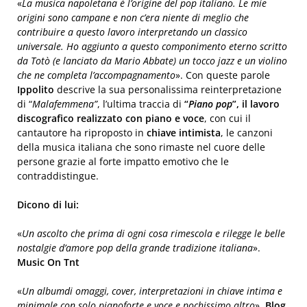
«
La musica napoletana è l’origine del pop italiano. Le mie
origini sono campane e non c’era niente di meglio che
contribuire a questo lavoro interpretando un classico
universale. Ho aggiunto a questo componimento eterno scritto
da Totò (e lanciato da Mario Abbate) un tocco jazz e un violino
che ne completa l’accompagnamento
». Con queste parole
Ippolito
descrive la sua personalissima reinterpretazione
di “
Malafemmena”
, l’ultima traccia di
“
Piano pop
”, il lavoro
discografico realizzato con piano e voce
, con cui il
cantautore ha riproposto in
chiave intimista
, le canzoni
della musica italiana che sono rimaste nel cuore delle
persone grazie al forte impatto emotivo che le
contraddistingue.
Dicono di lui:
«
Un ascolto che prima di ogni cosa rimescola e rilegge le belle
nostalgie d’amore pop della grande tradizione italiana
».
Music On Tnt
«
Un albumdi omaggi, cover, interpretazioni in chiave intima e
minimale con solo pianoforte e voce e pochissimo altro
».
Blog