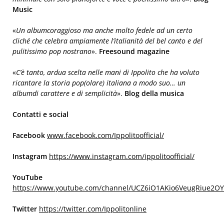
Music
«
Un albumcoraggioso ma anche molto fedele ad un certo
cliché che celebra ampiamente l’italianità del bel canto e del
pulitissimo pop nostrano
».
Freesound magazine
«
C’è tanto, ardua scelta nelle mani di Ippolito che ha voluto
ricantare la storia pop(olare) italiana a modo suo… un
albumdi carattere e di semplicità
».
Blog della musica
Contatti e social
Facebook
www.facebook.com/Ippolitoofficial/
Instagram
https://www.instagram.com/ippolitoofficial/
YouTube
https://www.youtube.com/channel/UCZ6iO1AKio6VeugRiue2O
Twitter
https://twitter.com/Ippolitonline