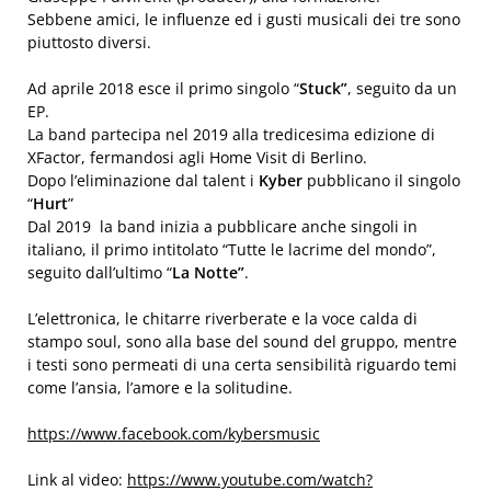
Sebbene amici, le influenze ed i gusti musicali dei tre sono
piuttosto diversi.
Ad aprile 2018 esce il primo singolo “
Stuck”
, seguito da un
EP.
La band partecipa nel 2019 alla tredicesima edizione di
XFactor, fermandosi agli Home Visit di Berlino.
Dopo l’eliminazione dal talent i
Kyber
pubblicano il singolo
“
Hurt
”
Dal 2019 la band inizia a pubblicare anche singoli in
italiano, il primo intitolato “Tutte le lacrime del mondo”,
seguito dall’ultimo “
La Notte”
.
L’elettronica, le chitarre riverberate e la voce calda di
stampo soul, sono alla base del sound del gruppo, mentre
i testi sono permeati di una certa sensibilità riguardo temi
come l’ansia, l’amore e la solitudine.
https://www.facebook.com/
kybersmusic
Link al video:
https://www.youtube.
com/watch?