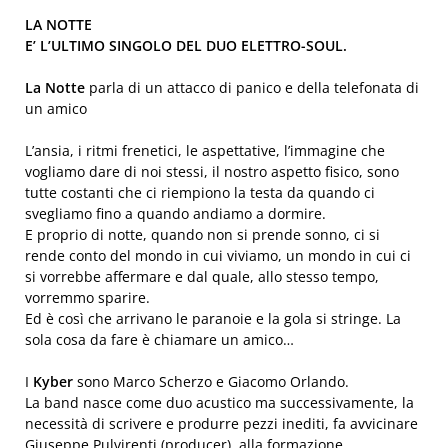
LA NOTTE
E’ L’ULTIMO SINGOLO DEL DUO ELETTRO-SOUL.
La Notte
parla di un attacco di panico e della telefonata di
un amico
L’ansia, i ritmi frenetici, le aspettative, l’immagine che
vogliamo dare di noi stessi, il nostro aspetto fisico, sono
tutte costanti che ci riempiono la testa da quando ci
svegliamo fino a quando andiamo a dormire.
E proprio di notte, quando non si prende sonno, ci si
rende conto del mondo in cui viviamo, un mondo in cui ci
si vorrebbe affermare e dal quale, allo stesso tempo,
vorremmo sparire.
Ed è così che arrivano le paranoie e la gola si stringe. La
sola cosa da fare è chiamare un amico…
I
Kyber
sono Marco Scherzo e Giacomo Orlando.
La band nasce come duo acustico ma successivamente, la
necessità di scrivere e produrre pezzi inediti, fa avvicinare
Giuseppe Pulvirenti (producer), alla formazione.