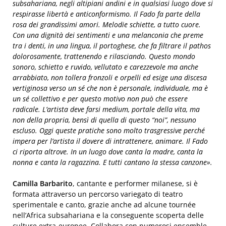
subsahariana, negli altipiani andini e in qualsiasi luogo dove si
respirasse libertà e anticonformismo. Il Fado fa parte della
rosa dei grandissimi amori. Melodie schiette, a tutto cuore.
Con u
na dignità dei sentimenti e una melanconia che preme
tra i denti, in una lingua, il portoghese, che fa filtrare il pathos
dolorosamente, trattenendo e rilasciando. Questo mondo
sonoro, schietto e ruvido, vellutato e carezzevole ma anche
arrabbiato, non tol
lera fronzoli e orpelli ed esige una discesa
vertiginosa verso un sé che non è personale, individuale, ma è
un sé collettivo e per questo motivo non può che essere
radicale. L’artista deve farsi medium, portale della vita, ma
non della propria, bensì di qu
ella di questo “noi”, nessuno
escluso. Oggi queste pratiche sono molto trasgressive perché
impera per l’artista il dovere di intrattenere, animare. Il Fado
ci riporta altrove. In un luogo dove canta la madre, canta la
nonna e canta la ragazzina. E tutti ca
ntano la stessa canzone».
Camilla
Barbarito
, cantante e performer milanese, si è
formata attraverso un percorso variegato di teatro
sperimentale e canto, grazie anche ad alcune tournée
nell’Africa subsahariana e la conseguente scoperta delle
culture extra-europee. Collabora con numerosi ensemble