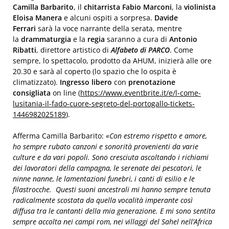
Camilla
Barbarito
, il
chitarrista Fabio Marconi
, la
violinista
Eloisa Manera
e alcuni ospiti a sorpresa.
Davide
Ferrari
sarà la voce narrante della serata, mentre
la
drammaturgia
e la
regia
saranno a cura di
Antonio
Ribatti
, direttore artistico di
Alfabeto di PARCO
. Come
sempre, lo spettacolo, prodotto da AHUM, inizierà alle ore
20.30 e sarà al coperto (lo spazio che lo ospita è
climatizzato).
Ingresso libero
con
prenotazione
consigliata
on line (
https://www.eventbrite.it/e/
l-come-
lusitania-il-fado-
cuore-segreto-del-portogal
lo-
tickets-
1446982025189
).
Afferma Camilla Barbarito:
«Con estremo rispetto e amore,
ho sempre rubato canzoni e sonorità provenienti da varie
culture e da vari popoli. Sono cresciuta ascoltando i richiami
dei lavoratori della campagna, le serenat
e
dei pesc
atori, le
ninne nanne, le lamentazioni funebri, i canti di esilio e le
filastrocche. Questi suoni ancestrali mi hanno sempre tenuta
radicalmente scostata da quella vocalità imperante così
diffusa tra le cantanti della mia generazione. E mi sono sentita
se
mpre accolta nei campi rom, nei villaggi del Sahel nell’Africa