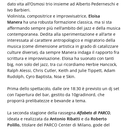
dato vita all’Osmosi trio insieme ad Alberto Pederneschi e
Ivo Barbieri.
Violinista, compositrice e improvvisatrice,
Eloisa
Manera
ha una robusta formazione classica, ma si sta
affermando sempre più nell’ambito del jazz e della musica
contemporanea. Dedita alla sperimentazione e all’arte e
interessata al carattere antropologico e migratorio della
musica (come dimensione artistica in grado di catalizzare
culture diverse), da sempre Manera indaga il rapporto fra
scrittura e improvvisazione. Eloisa ha suonato con tanti
big, non solo del jazz, tra cui ricordiamo Herbie Hancock,
Ralph Alessi, Chris Cutler, Keith and Julie Tippett, Adam
Rudolph, Cyro Baptista, Noa e Skin.
Prima dello spettacolo, dalle ore 18:30 è previsto un dj set
con l’apertura del bar, gestito da 10gradinord, che
proporrà prelibatezze e bevande a tema.
La seconda stagione della rassegna
Alfabeto di
PARCO
,
ideata e realizzata da
Antonio Ribatti
e da
Roberto
Polillo,
titolare del PARCO Center di Milano, gode del