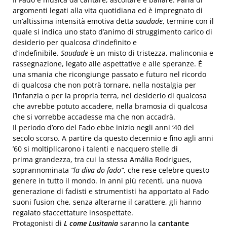
argomenti legati alla vita quotidiana ed è impregnato di
un’altissima intensità emotiva detta
saudade
, termine con il
quale si indica uno stato d’animo di struggimento carico di
desiderio per qualcosa d’indefinito e
d’indefinibile.
Saudade
è un misto di tristezza, malinconia e
rassegnazione, legato alle aspettative e alle speranze. È
una smania che ricongiunge passato e futuro nel ricordo
di qualcosa che non potrà tornare, nella nostalgia per
l’infanzia o per la propria terra, nel desiderio di qualcosa
che avrebbe potuto accadere, nella bramosia di qualcosa
che si vorrebbe accadesse ma che non accadrà.
Il periodo d’oro del Fado ebbe inizio negli anni ‘40 del
secolo scorso. A partire da questo decennio e fino agli anni
’60 si moltiplicarono i talenti e nacquero stelle di
prima grandezza, tra cui la stessa Amália Rodrigues,
soprannominata
“la diva do fado”
, che rese celebre questo
genere in tutto il mondo. In anni più recenti, una nuova
generazione di fadisti e strumentisti ha apportato al Fado
suoni fusion che, senza alterarne il carattere, gli hanno
regalato sfaccettature insospettate.
Protagonisti di
L come Lusitania
saranno la
cantante