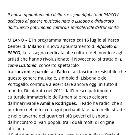
Il nuovo appuntamento della rassegna Alfabeto di PARCO è
dedicato al genere musicale nato a Lisbona e dichiarato
dall’Unesco patrimonio culturale immateriale dell’umanità
MILANO – È in programma
mercoledì 16 luglio
al
Parco
Center
di
Milano
il nuovo appuntamento di
Alfabeto di
PARCO
, la rassegna dedicata alle culture del mondo e agli
artisti che hanno rivoluzionato il Novecento: si tratta di
L
come Lusitania
, concerto-spettacolo
tra
canzoni
e
parole
sul
Fado
e sul fascino irresistibile che
questo genere musicale, simbolo di Lisbona e del
Portogallo, continua a esercitare ancora oggi in tutto il
mondo. Dichiarato nel 2011 dall’Unesco patrimonio
culturale immateriale dell’umanità e reso celebre
dall’inarrivabile
Amália
Rodrigues
, il Fado ha radici che si
perdono nel mito: con ogni probabilità è nato nelle strade
e nelle taverne dei quartieri più poveri di Lisbona
dall’incontro di vari popoli, tra i quali molti di origine
africana.
Il Fado è musica da cantare, ascoltare e ballare. Parla di