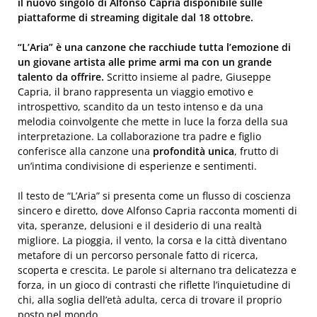
il nuovo singolo di Alfonso Capria disponibile sulle
piattaforme di streaming digitale dal 18 ottobre.
“L’Aria” è una canzone che racchiude tutta l’emozione di
un giovane artista alle prime armi ma con un grande
talento da offrire.
Scritto insieme al padre, Giuseppe
Capria, il brano rappresenta un viaggio emotivo e
introspettivo, scandito da un testo intenso e da una
melodia coinvolgente che mette in luce la forza della sua
interpretazione. La collaborazione tra padre e figlio
conferisce alla canzone una
profondità unica
, frutto di
un’intima condivisione di esperienze e sentimenti.
Il testo de “L’Aria” si presenta come un flusso di coscienza
sincero e diretto, dove Alfonso Capria racconta momenti di
vita, speranze, delusioni e il desiderio di una realtà
migliore. La pioggia, il vento, la corsa e la città diventano
metafore di un percorso personale fatto di ricerca,
scoperta e crescita. Le parole si alternano tra delicatezza e
forza, in un gioco di contrasti che riflette l’inquietudine di
chi, alla soglia dell’età adulta, cerca di trovare il proprio
posto nel mondo.