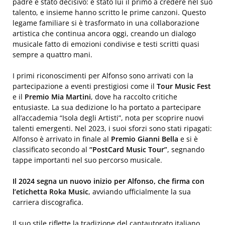
padre è stato decisivo: è stato lui il primo a credere nel suo
talento, e insieme hanno scritto le prime canzoni. Questo
legame familiare si è trasformato in una collaborazione
artistica che continua ancora oggi, creando un dialogo
musicale fatto di emozioni condivise e testi scritti quasi
sempre a quattro mani.
I primi riconoscimenti per Alfonso sono arrivati con la
partecipazione a eventi prestigiosi come il
Tour Music Fest
e il
Premio Mia Martini
, dove ha raccolto critiche
entusiaste. La sua dedizione lo ha portato a partecipare
all’accademia “Isola degli Artisti”, nota per scoprire nuovi
talenti emergenti. Nel 2023, i suoi sforzi sono stati ripagati:
Alfonso è arrivato in finale al
Premio Gianni Bella
e si è
classificato secondo al
“PostCard Music Tour”
, segnando
tappe importanti nel suo percorso musicale.
Il 2024 segna un nuovo inizio per Alfonso, che firma con
l’etichetta Roka Music
, avviando ufficialmente la sua
carriera discografica.
Il suo stile riflette la tradizione del cantautorato italiano,