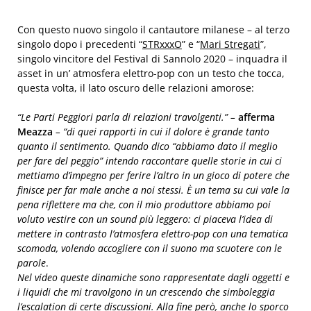
Con questo nuovo singolo il cantautore milanese – al terzo
singolo dopo i precedenti “
STRxxxO
” e “
Mari Stregati
”,
singolo vincitore del Festival di Sannolo 2020 – inquadra il
asset in un’ atmosfera elettro-pop con un testo che tocca,
questa volta, il lato oscuro delle relazioni amorose:
“Le Parti Peggiori parla di relazioni travolgenti.” –
afferma
Meazza
– “di quei rapporti in cui il dolore è grande tanto
quanto il sentimento. Quando dico “abbiamo dato il meglio
per fare del peggio” intendo raccontare quelle storie in cui ci
mettiamo d’impegno per ferire l’altro in un gioco di potere che
finisce per far male anche a noi stessi. È un tema su cui vale la
pena riflettere ma che, con il mio produttore abbiamo poi
voluto vestire con un sound più leggero: ci piaceva l’idea di
mettere in contrasto l’atmosfera elettro-pop con una tematica
scomoda, volendo accogliere con il suono
ma scuotere con le
parole
.
Nel video queste dinamiche sono rappresentate dagli oggetti e
i liquidi che mi travolgono in un crescendo che simboleggia
l’escalation di certe discussioni. Alla fine per
ò
, anche lo sporco