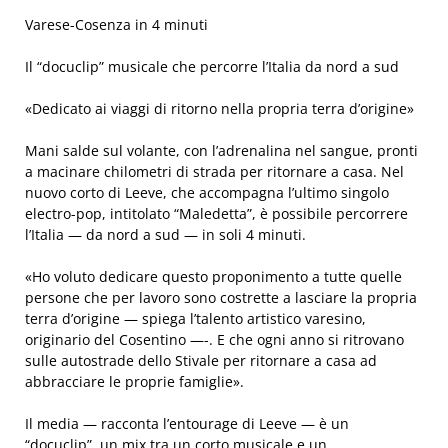
Varese-Cosenza in 4 minuti
Il “
docuclip
” musicale che percorre l’Italia da nord a sud
«Dedicato ai viaggi di ritorno nella propria terra d’origine»
Mani salde sul volante, con l’adrenalina nel sangue, pronti
a macinare chilometri di strada per ritornare a casa. Nel
nuovo corto di
Leeve
, che accompagna l’ultimo singolo
electro-pop, intitolato “Maledetta”, è possibile percorrere
l’Italia — da nord a sud — in soli 4 minuti.
«Ho voluto dedicare questo proponimento a tutte quelle
persone che per lavoro sono costrette a lasciare la propria
terra d’origine — spiega l’talento artistico varesino,
originario del Cosentino —-. E che ogni anno si ritrovano
sulle autostrade dello Stivale per ritornare a casa ad
abbracciare le proprie famiglie».
Il media — racconta l’entourage di
Leeve
— è un
“
docuclip
”, un mix tra un corto musicale e un