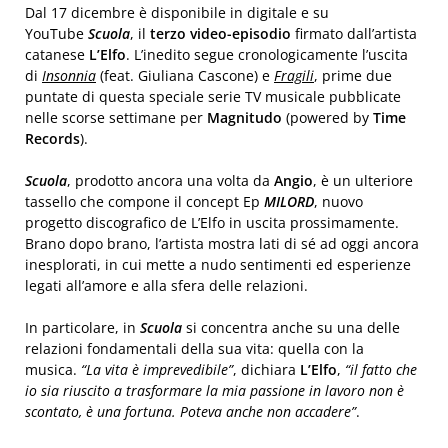
Dal 17 dicembre è disponibile in digitale e su
YouTube
Scuola
, il
terzo video-episodio
firmato dall’artista
catanese
L’Elfo
. L’inedito segue cronologicamente l’uscita
di
Insonnia
(feat. Giuliana Cascone) e
Fragili
, prime due
puntate di questa speciale serie TV musicale pubblicate
nelle scorse settimane per
Magnitudo
(powered by
Time
Records
).
Scuola
, prodotto ancora una volta da
Angio
, è un ulteriore
tassello che compone il concept Ep
MILORD
, nuovo
progetto discografico de L’Elfo in uscita prossimamente.
Brano dopo brano, l’artista mostra lati di sé ad oggi ancora
inesplorati, in cui mette a nudo sentimenti ed esperienze
legati all’amore e alla sfera delle relazioni.
In particolare, in
Scuola
si concentra anche su una delle
relazioni fondamentali della sua vita: quella con la
musica.
“La vita è imprevedibile”
, dichiara
L’Elfo
,
“il fatto che
io sia riuscito a trasformare la mia passione in lavoro non è
scontato, è una fortuna. Poteva anche non accadere”
.