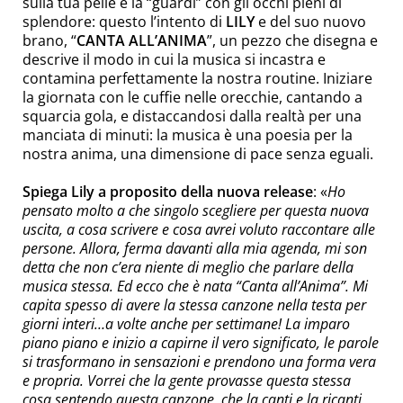
sulla tua pelle e la “guardi” con gli occhi pieni di
splendore: questo l’intento di
LILY
e del suo nuovo
brano, “
CANTA ALL’ANIMA
”, un pezzo che disegna e
descrive il modo in cui la musica si incastra e
contamina perfettamente la nostra routine. Iniziare
la giornata con le cuffie nelle orecchie, cantando a
squarcia gola, e distaccandosi dalla realtà per una
manciata di minuti: la musica è una poesia per la
nostra anima, una dimensione di pace senza eguali.
Spiega Lily a proposito della nuova release
:
«
Ho
pensato molto a che singolo scegliere per questa nuova
uscita, a cosa scrivere e cosa avrei voluto raccontare alle
persone. Allora, ferma davanti alla mia agenda, mi son
detta che non c’era niente di meglio che parlare della
musica stessa. Ed ecco che è nata “Canta all’Anima”. Mi
capita spesso di avere la stessa canzone nella testa per
giorni interi…a volte anche per settimane! La imparo
piano piano e inizio a capirne il vero significato, le parole
si trasformano in sensazioni e prendono una forma vera
e propria. Vorrei che la gente provasse questa stessa
cosa sentendo questa canzone, che la canti e la ricanti