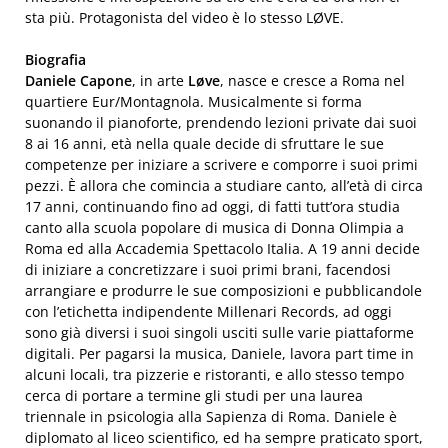
sta più. Protagonista del video è lo stesso LØVE.
Biografia
Daniele Capone
, in arte
Løve
, nasce e cresce a Roma nel
quartiere Eur/Montagnola. Musicalmente si forma
suonando il pianoforte, prendendo lezioni private dai suoi
8 ai 16 anni, età nella quale decide di sfruttare le sue
competenze per iniziare a scrivere e comporre i suoi primi
pezzi. È allora che comincia a studiare canto, all’età di circa
17 anni, continuando fino ad oggi, di fatti tutt’ora studia
canto alla scuola popolare di musica di Donna Olimpia a
Roma ed alla Accademia Spettacolo Italia. A 19 anni decide
di iniziare a concretizzare i suoi primi brani, facendosi
arrangiare e produrre le sue composizioni e pubblicandole
con l’etichetta indipendente Millenari Records, ad oggi
sono già diversi i suoi singoli usciti sulle varie piattaforme
digitali. Per pagarsi la musica, Daniele, lavora part time in
alcuni locali, tra pizzerie e ristoranti, e allo stesso tempo
cerca di portare a termine gli studi per una laurea
triennale in psicologia alla Sapienza di Roma. Daniele è
diplomato al liceo scientifico, ed ha sempre praticato sport,