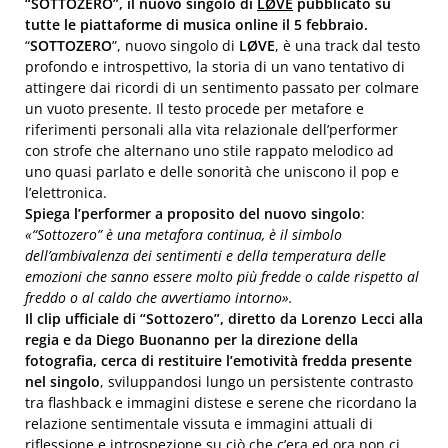
“SOTTOZERO”, il nuovo singolo di
LØVE
pubblicato su
tutte le piattaforme di musica online il 5 febbraio.
“
SOTTOZERO
”, nuovo singolo di
LØVE
, è una track dal testo
profondo e introspettivo, la storia di un vano tentativo di
attingere dai ricordi di un sentimento passato per colmare
un vuoto presente. Il testo procede per metafore e
riferimenti personali alla vita relazionale dell’performer
con strofe che alternano uno stile rappato melodico ad
uno quasi parlato e delle sonorità che uniscono il pop e
l’elettronica.
Spiega l’performer a proposito del nuovo singolo
:
«
“Sottozero” è una metafora continua, è il simbolo
dell’ambivalenza dei sentimenti e della temperatura delle
emozioni che sanno essere molto più fredde o calde rispetto al
freddo o al caldo che avvertiamo intorno
».
Il clip ufficiale di “Sottozero”, diretto da Lorenzo Lecci alla
regia e da Diego Buonanno per la direzione della
fotografia, cerca di restituire l’emotività fredda presente
nel singolo
, sviluppandosi lungo un persistente contrasto
tra flashback e immagini distese e serene che ricordano la
relazione sentimentale vissuta e immagini attuali di
riflessione e introspezione su ciò che c’era ed ora non ci