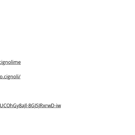
cignolime
.cignoli/
UCOhGy8aJl-8GJSJRxrwD-iw