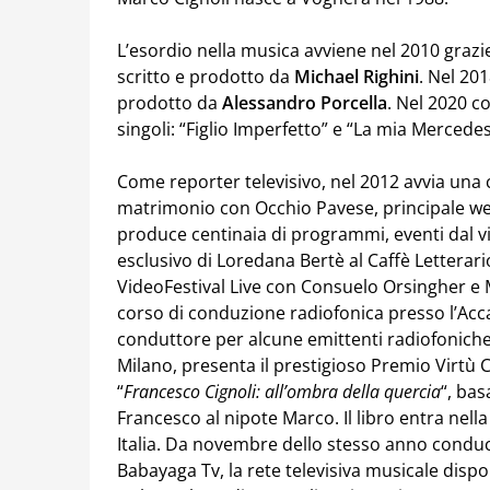
L’esordio nella musica avviene nel 2010 grazie
scritto e prodotto da
Michael Righini
. Nel 201
prodotto da
Alessandro Porcella
. Nel 2020 c
singoli: “Figlio Imperfetto” e “La mia Mercedes
Come reporter televisivo, nel 2012 avvia una
matrimonio con Occhio Pavese, principale web 
produce centinaia di programmi, eventi dal vi
esclusivo di Loredana Bertè al Caffè Letterar
VideoFestival Live con Consuelo Orsingher e 
corso di conduzione radiofonica presso l’Acc
conduttore per alcune emittenti radiofoniche.
Milano, presenta il prestigioso Premio Virtù C
“
Francesco Cignoli: all’ombra della quercia
“, bas
Francesco al nipote Marco. Il libro entra nell
Italia. Da novembre dello stesso anno cond
Babayaga Tv, la rete televisiva musicale dispon