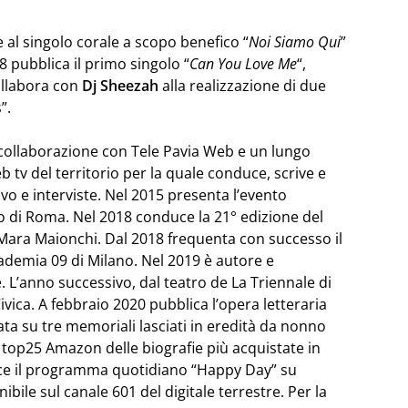
 al singolo corale a scopo benefico “
Noi Siamo Qui
”
8 pubblica il primo singolo “
Can You Love Me
“,
ollabora con
Dj Sheezah
alla realizzazione di due
”.
 collaborazione con Tele Pavia Web e un lungo
tv del territorio per la quale conduce, scrive e
vo e interviste. Nel 2015 presenta l’evento
io di Roma. Nel 2018 conduce la 21° edizione del
Mara Maionchi. Dal 2018 frequenta con successo il
ademia 09 di Milano. Nel 2019 è autore e
 L’anno successivo, dal teatro de La Triennale di
ivica. A febbraio 2020 pubblica l’opera letteraria
ata su tre memoriali lasciati in eredità da nonno
a top25 Amazon delle biografie più acquistate in
uce il programma quotidiano “Happy Day” su
ibile sul canale 601 del digitale terrestre. Per la