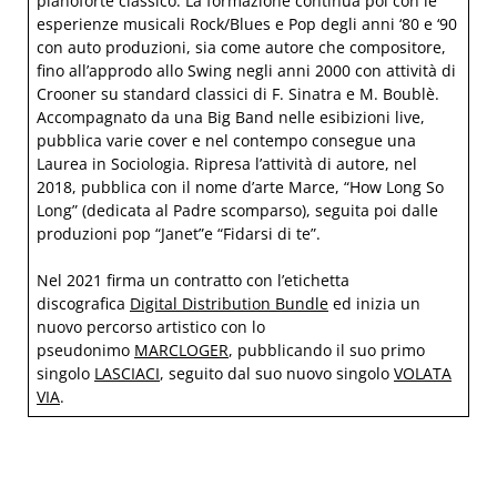
pianoforte classico. La formazione continua poi con le
esperienze musicali Rock/Blues e Pop degli anni ‘80 e ‘90
con auto produzioni, sia come autore che compositore,
fino all’approdo allo Swing negli anni 2000 con attività di
Crooner su standard classici di F. Sinatra e M. Boublè.
Accompagnato da una Big Band nelle esibizioni live,
pubblica varie cover e nel contempo consegue una
Laurea in Sociologia. Ripresa l’attività di autore, nel
2018, pubblica con il nome d’arte Marce, “How Long So
Long” (dedicata al Padre scomparso), seguita poi dalle
produzioni pop “Janet”e “Fidarsi di te”.
Nel 2021 firma un contratto con l’etichetta
discografica
Digital Distribution Bundle
ed inizia un
nuovo percorso artistico con lo
pseudonimo
MARCLOGER
, pubblicando il suo primo
singolo
LASCIACI
, seguito dal suo nuovo singolo
VOLATA
VIA
.