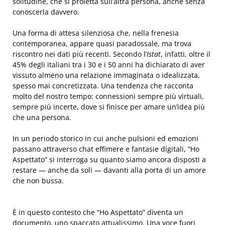
solitudine, che si proietta sull’altra persona, anche senza
conoscerla davvero.
Una forma di attesa silenziosa che, nella frenesia
contemporanea, appare quasi paradossale, ma trova
riscontro nei dati più recenti. Secondo l’
Istat
, infatti, oltre il
45% degli italiani tra i 30 e i 50 anni ha dichiarato di aver
vissuto almeno una relazione immaginata o idealizzata,
spesso mai concretizzata. Una tendenza che racconta
molto del nostro tempo: connessioni sempre più virtuali,
sempre più incerte, dove si finisce per amare un’idea più
che una persona.
In un periodo storico in cui anche pulsioni ed emozioni
passano attraverso chat effimere e fantasie digitali, “Ho
Aspettato” si interroga su quanto siamo ancora disposti a
restare — anche da soli — davanti alla porta di un amore
che non bussa.
È in questo contesto che “Ho Aspettato” diventa un
documento, uno spaccato attualissimo. Una voce fuori