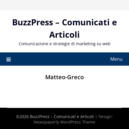
Skip
to
content
BuzzPress – Comunicati e
Articoli
Comunicazione e strategie di marketing su web
Menu
Matteo-Greco
©2026 BuzzPress – Comunicati e Articoli
| Design:
Newspaperly WordPress Theme