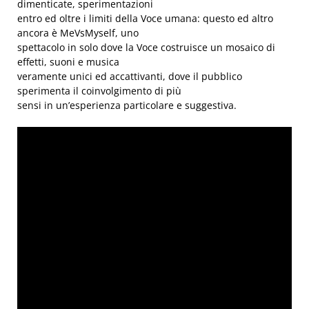
dimenticate, sperimentazioni
entro ed oltre i limiti della Voce umana: questo ed altro
ancora è MeVsMyself, uno
spettacolo in solo dove la Voce costruisce un mosaico di
effetti, suoni e musica
veramente unici ed accattivanti, dove il pubblico
sperimenta il coinvolgimento di più
sensi in un’esperienza particolare e suggestiva.