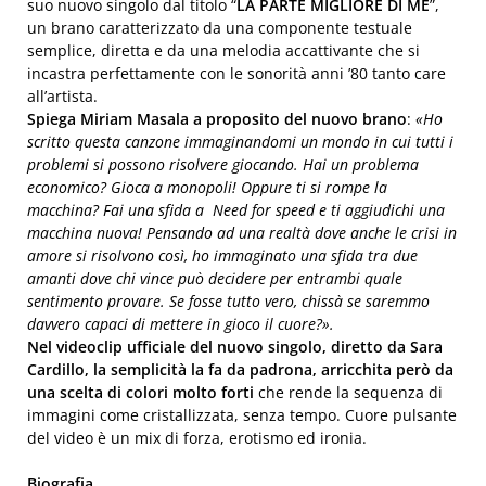
suo nuovo singolo dal titolo “
LA PARTE MIGLIORE DI ME
”,
un brano caratterizzato da una componente testuale
semplice, diretta e da una melodia accattivante che si
incastra perfettamente con le sonorità anni ’80 tanto care
all’artista.
Spiega Miriam Masala a proposito del nuovo brano
:
«Ho
scritto questa canzone immaginandomi un mondo in cui tutti i
problemi si possono risolvere giocando. Hai un problema
economico? Gioca a monopoli! Oppure ti si rompe la
macchina? Fai una sfida a Need for speed e ti aggiudichi una
macchina nuova! Pensando ad una realtà dove anche le crisi in
amore si risolvono così, ho immaginato una sfida tra due
amanti dove chi vince può decidere per entrambi quale
sentimento provare. Se fosse tutto vero, chissà se saremmo
davvero capaci di mettere in gioco il cuore?».
Nel videoclip ufficiale del nuovo singolo, diretto da Sara
Cardillo, la semplicità la fa da padrona, arricchita però da
una scelta di colori molto forti
che rende la sequenza di
immagini come cristallizzata, senza tempo. Cuore pulsante
del video è un mix di forza, erotismo ed ironia.
Biografia