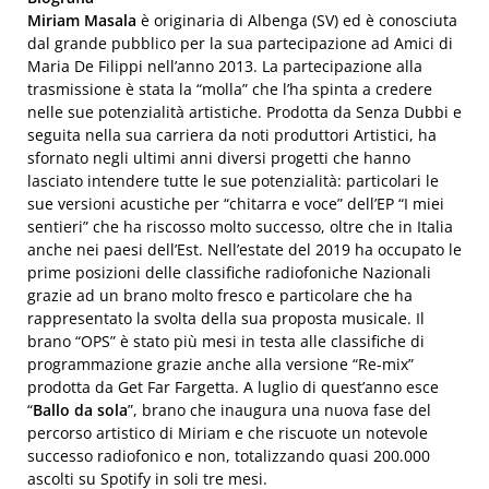
Miriam Masala
è originaria di Albenga (SV) ed è conosciuta
dal grande pubblico per la sua partecipazione ad Amici di
Maria De Filippi nell’anno 2013. La partecipazione alla
trasmissione è stata la “molla” che l’ha spinta a credere
nelle sue potenzialità artistiche. Prodotta da Senza Dubbi e
seguita nella sua carriera da noti produttori Artistici, ha
sfornato negli ultimi anni diversi progetti che hanno
lasciato intendere tutte le sue potenzialità: particolari le
sue versioni acustiche per “chitarra e voce” dell’EP “I miei
sentieri” che ha riscosso molto successo, oltre che in Italia
anche nei paesi dell’Est. Nell’estate del 2019 ha occupato le
prime posizioni delle classifiche radiofoniche Nazionali
grazie ad un brano molto fresco e particolare che ha
rappresentato la svolta della sua proposta musicale. Il
brano “OPS” è stato più mesi in testa alle classifiche di
programmazione grazie anche alla versione “Re-mix”
prodotta da Get Far Fargetta. A luglio di quest’anno esce
“
Ballo da sola
”, brano che inaugura una nuova fase del
percorso artistico di Miriam e che riscuote un notevole
successo radiofonico e non, totalizzando quasi 200.000
ascolti su Spotify in soli tre mesi.