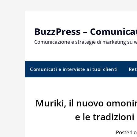
Skip
to
content
BuzzPress – Comunicati
Comunicazione e strategie di marketing su 
Comunicati e interviste ai tuoi clienti
Ret
Muriki, il nuovo omonim
e le tradizion
Posted o