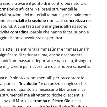
pa sino a trovare il punto di incontro più naturale
o/melodici africani
. Nei brani strumentali le
laborazioni dei materiali tematici, principalmente
ono
essenziali
e la
sezione ritmica si concretizza nel
l sound. Alcuni testi sono in
inglese
, altri nascono
civiltà contadina
, parole che hanno forza, suono e
aggio di consapevolezza e speranza.
 dialettali salentini “allà mmasùna” e “mmassunàri”,
significato di radunare, ma, anche nascondere.
manità ammassata, deportata e nascosta, il singolo
e migrazioni per necessità e delle nuove schiavitù.
ava di “colonizzazioni mentali” per raccontare le
al potere, “
Involution
” è un pezzo in inglese che
izione e di quanto sia necessario liberarsene. Le
te strumentali ma altrettanto ricche di accenti e
 Il
sax
di
Muriki
, la
tromba
di
Pietro
Gioia
e la
ornici disegnate dalla
batteria
di
Pietro
Sinatra
, dal