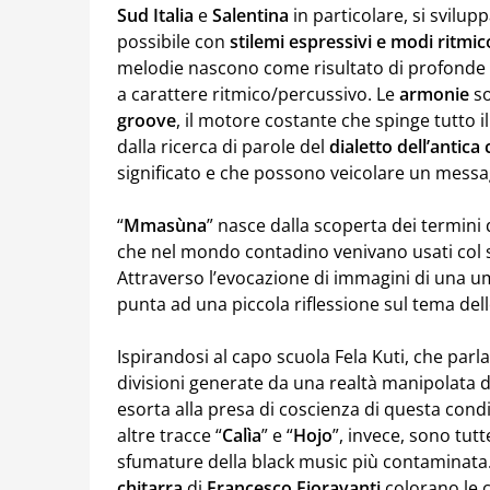
Sud
Italia
e
Salentina
in particolare, si svilup
possibile con
stilemi espressivi e modi ritmic
melodie nascono come risultato di profonde e
a carattere ritmico/percussivo. Le
armonie
s
groove
, il motore costante che spinge tutto i
dalla ricerca di parole del
dialetto dell’antica 
significato e che possono veicolare un mess
“
Mmasùna
” nasce dalla scoperta dei termini
che nel mondo contadino venivano usati col 
Attraverso l’evocazione di immagini di una u
punta ad una piccola riflessione sul tema dell
Ispirandosi al capo scuola Fela Kuti, che parl
divisioni generate da una realtà manipolata d
esorta alla presa di coscienza di questa cond
altre tracce “
Calìa
” e “
Hojo
”, invece, sono tut
sfumature della black music più contaminata.
chitarra
di
Francesco
Fioravanti
colorano le c