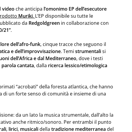
el
video
che anticipa
l’omonimo
EP
dell’esecutore
prodotto
Muriki
.
L’EP disponibile su tutte le
pubblicato da
Redgoldgreen
in collaborazione con
0/21”
.
alore dell’afro-funk
, cinque tracce che seguono il
tica e dell’improvvisazione
. Temi
strumentali
si
uoni
dell’Africa e dal Mediterraneo
, dove i testi
a parola cantata
, dalla
ricerca lessico/etimologica
primati “acrobati” della foresta atlantica, che hanno
la di un forte senso di comunità e insieme di una
isione: da un lato la musica strumentale, dall’alto la
icativo anche ritmico/sonoro. Per entrambi il punto
rali
,
lirici
,
musicali
della
tradizione
mediterranea
del