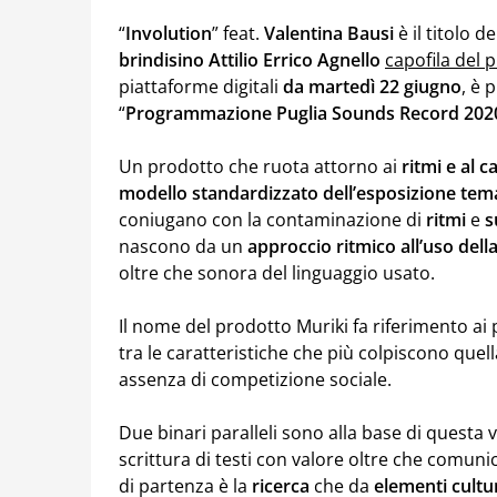
“
Involution
” feat.
Valentina
Bausi
è il titolo d
brindisino Attilio Errico Agnello
capofila del 
piattaforme digitali
da martedì 22 giugno
, è 
“
Programmazione Puglia Sounds Record 202
Un prodotto che ruota attorno ai
ritmi e al c
modello standardizzato dell’esposizione tema
coniugano con la contaminazione di
ritmi
e
s
nascono da un
approccio ritmico all’uso dell
oltre che sonora del linguaggio usato.
Il nome del prodotto Muriki fa riferimento ai 
tra le caratteristiche che più colpiscono quel
assenza di competizione sociale.
Due binari paralleli sono alla base di questa v
scrittura di testi con valore oltre che comun
di partenza è la
ricerca
che da
elementi
cultu