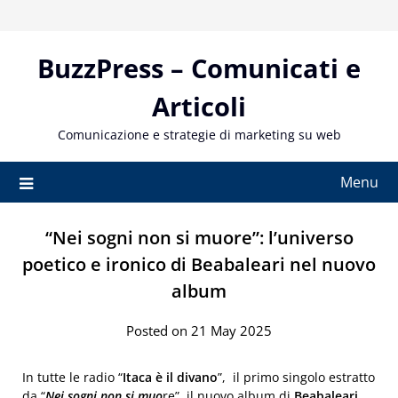
Skip
to
content
BuzzPress – Comunicati e
Articoli
Comunicazione e strategie di marketing su web
Menu
“Nei sogni non si muore”: l’universo
poetico e ironico di Beabaleari nel nuovo
album
Posted on 21 May 2025
In tutte le radio “
Itaca è il divano
”, il primo singolo estratto
da “
Nei sogni non si muo
re”, il nuovo album di
Beabaleari
,