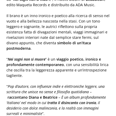
edito Maqueta Records e distribuito da ADA Music.
Il brano è un inno ironico e poetico alla ricerca di senso nel
vuoto e alla bellezza nascosta nella stasi. Con un tono
leggero e sognante, le autrici riflettono sulla propria
esistenza fatta di divagazioni mentali, viaggi immaginari e
rivelazioni interiori nate dal semplice stare fermi, sul
divano appunto, che diventa
simbolo di un’Itaca
postmoderna
.
“
Nei sogni non si muore
” è un
viaggio poetico, ironico e
profondamente contemporaneo
, con una sensibilità lirica
che oscilla tra la leggerezza apparente e un’introspezione
tagliente.
“
Pop d’autore, con influenze indie e elettroniche leggere, una
scrittura che unisce no sense e filosofia quotidiana
–
raccontano Diana e Beatrice
–
È un album profondamente
‘italiano’ nel modo in cui
tratta il disincanto con ironia
, il
desiderio con dolce malinconia, e la realtà con immagini
surreali e minimaliste
”.