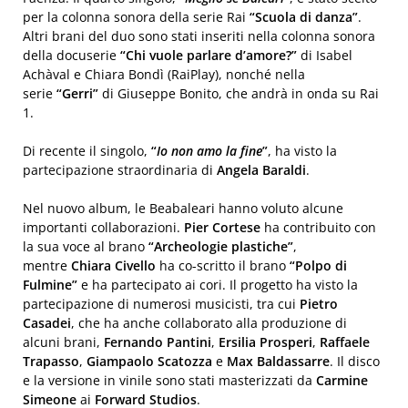
per la colonna sonora della serie Rai
“Scuola di danza”
.
Altri brani del duo sono stati inseriti nella colonna sonora
della docuserie
“Chi vuole parlare d’amore?”
di Isabel
Achàval e Chiara Bondì (RaiPlay), nonché nella
serie
“Gerri”
di Giuseppe Bonito, che andrà in onda su Rai
1.
Di recente il singolo,
“
Io non amo la fine
”
, ha visto la
partecipazione straordinaria di
Angela Baraldi
.
Nel nuovo album, le Beabaleari hanno voluto alcune
importanti collaborazioni.
Pier Cortese
ha contribuito con
la sua voce al brano
“Archeologie plastiche”
,
mentre
Chiara Civello
ha co-scritto il brano
“Polpo di
Fulmine”
e ha partecipato ai cori. Il progetto ha visto la
partecipazione di numerosi musicisti, tra cui
Pietro
Casadei
, che ha anche collaborato alla produzione di
alcuni brani,
Fernando Pantini
,
Ersilia Prosperi
,
Raffaele
Trapasso
,
Giampaolo Scatozza
e
Max Baldassarre
. Il disco
e la versione in vinile sono stati masterizzati da
Carmine
Simeone
ai
Forward Studios
.