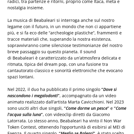
radici, tra partenze e ritorni, proprio come Itaca, meta e
nostalgia insieme.
La musica di Beabaleari si interroga anche sul nostro
legame con il futuro, in un mondo che non ci appartiene
più, e si fa eco delle “archeologie plastiche”, frammenti e
tracce materiali che, superando la nostra esistenza,
sopravvivranno come silenziose testimonianze del nostro
breve passaggio su questo pianeta. Il sound
di Beabaleari è caratterizzato da un’atmosfera delicata e
ritmata, tipica del dream pop, con una fusione tra
cantautorato classico e sonorità elettroniche che evocano
spazi lontani.
Nel 2022, il duo ha pubblicato il primo singolo
“
Dove si
nascondono i megalodonti
”
, accompagnato da un video
animato realizzato dall’artista Marta Cavicchioni. Nel 2023
sono usciti altri due singoli,
“
Come dorme un pesce
”
e
“
Come
l’acqua sulla luna
”
, con videoclip diretti da Giacomo
Latorrata. Lo stesso anno, Beabaleari ha vinto il Non War
Token Contest, ottenendo l’opportunità di esibirsi al MEI di
Faenza. Il quarto singolo,
“
Meglio se Baleari
”
, è stato scelto