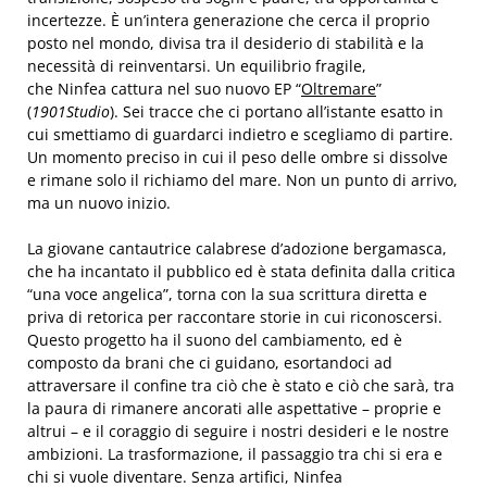
incertezze. È un’intera generazione che cerca il proprio
posto nel mondo, divisa tra il desiderio di stabilità e la
necessità di reinventarsi. Un equilibrio fragile,
che Ninfea cattura nel suo nuovo EP “
Oltremare
”
(
1901Studio
). Sei tracce che ci portano all’istante esatto in
cui smettiamo di guardarci indietro e scegliamo di partire.
Un momento preciso in cui il peso delle ombre si dissolve
e rimane solo il richiamo del mare. Non un punto di arrivo,
ma un nuovo inizio.
La giovane cantautrice calabrese d’adozione bergamasca,
che ha incantato il pubblico ed è stata definita dalla critica
“una voce angelica”, torna con la sua scrittura diretta e
priva di retorica per raccontare storie in cui riconoscersi.
Questo progetto ha il suono del cambiamento, ed è
composto da brani che ci guidano, esortandoci ad
attraversare il confine tra ciò che è stato e ciò che sarà, tra
la paura di rimanere ancorati alle aspettative – proprie e
altrui – e il coraggio di seguire i nostri desideri e le nostre
ambizioni. La trasformazione, il passaggio tra chi si era e
chi si vuole diventare. Senza artifici, Ninfea