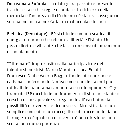
Dolceamara Eufonia
: Un dialogo tra passato e presente,
tra chi resta e chi sceglie di andare. La dolcezza della
memoria e l’amarezza di ciò che non è stato si susseguono
su una melodia a mezz’aria tra malinconia e incanto.
Elettrica (Demotape)
: l’EP si chiude con una scarica di
energia, un brano che celebra la libertà e l’istinto. Un
pezzo diretto e vibrante, che lascia un senso di movimento
e cambiamento.
“Oltremare”, impreziosito dalla partecipazione dei
talentuosi musicisti Marco Morabito, Luca Belotti,
Francesco Dini e Valerio Baggio, fonde introspezione e
carisma, confermando Ninfea come uno dei talenti più
raffinati del panorama cantautorale contemporaneo. Ogni
brano dell’EP racchiude un frammento di vita, un istante di
crescita e consapevolezza, regalando all’ascoltatore la
possibilità di rivedersi e riconoscersi. Non si tratta di un
semplice concept, di un raccoglitore di tracce unite da un
fil rouge, ma è qualcosa di diverso: è una direzione, una
scelta, una nuova partenza.