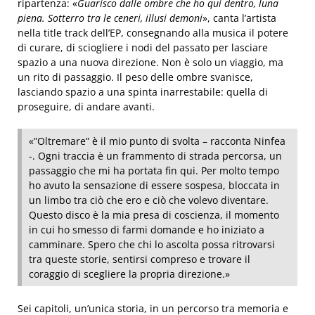
ripartenza: «
Guarisco dalle ombre che ho qui dentro, luna
piena. Sotterro tra le ceneri, illusi demoni
», canta l’artista
nella title track dell’EP, consegnando alla musica il potere
di curare, di sciogliere i nodi del passato per lasciare
spazio a una nuova direzione. Non è solo un viaggio, ma
un rito di passaggio. Il peso delle ombre svanisce,
lasciando spazio a una spinta inarrestabile: quella di
proseguire, di andare avanti.
«”Oltremare” è il mio punto di svolta – racconta Ninfea
-. Ogni traccia è un frammento di strada percorsa, un
passaggio che mi ha portata fin qui. Per molto tempo
ho avuto la sensazione di essere sospesa, bloccata in
un limbo tra ciò che ero e ciò che volevo diventare.
Questo disco è la mia presa di coscienza, il momento
in cui ho smesso di farmi domande e ho iniziato a
camminare. Spero che chi lo ascolta possa ritrovarsi
tra queste storie, sentirsi compreso e trovare il
coraggio di scegliere la propria direzione.»
Sei capitoli, un’unica storia, in un percorso tra memoria e