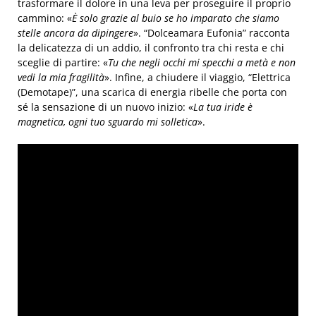
trasformare il dolore in una leva per proseguire il proprio
cammino: «
È solo grazie al buio se ho imparato che siamo
stelle ancora da dipingere
». “Dolceamara Eufonia” racconta
la delicatezza di un addio, il confronto tra chi resta e chi
sceglie di partire: «
Tu che negli occhi mi specchi a metà e non
vedi la mia fragilità
». Infine, a chiudere il viaggio, “Elettrica
(Demotape)”, una scarica di energia ribelle che porta con
sé la sensazione di un nuovo inizio: «
La tua iride è
magnetica, ogni tuo sguardo mi solletica
».