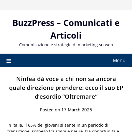
Skip
to
content
BuzzPress – Comunicati e
Articoli
Comunicazione e strategie di marketing su web
Menu
Ninfea dà voce a chi non sa ancora
quale direzione prendere: ecco il suo EP
d’esordio “Oltremare”
Posted on 17 March 2025
In Italia, il 65% dei giovani si sente in un periodo di
transizione, sospeso tra sogni e paure, tra opportunità e