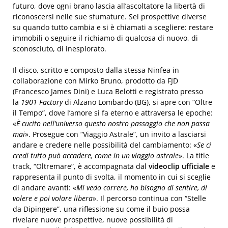
futuro, dove ogni brano lascia all’ascoltatore la libertà di
riconoscersi nelle sue sfumature. Sei prospettive diverse
su quando tutto cambia e si è chiamati a scegliere: restare
immobili o seguire il richiamo di qualcosa di nuovo, di
sconosciuto, di inesplorato.
Il disco, scritto e composto dalla stessa Ninfea in
collaborazione con Mirko Bruno, prodotto da FJD
(Francesco James Dini) e Luca Belotti e registrato presso
la
1901 Factory
di Alzano Lombardo (BG), si apre con “Oltre
il Tempo”, dove l’amore si fa eterno e attraversa le epoche:
«
È cucito nell’universo questo nostro passaggio che non passa
mai
». Prosegue con “Viaggio Astrale”, un invito a lasciarsi
andare e credere nelle possibilità del cambiamento: «
Se ci
credi tutto può accadere, come in un viaggio astrale
». La title
track, “Oltremare”, è accompagnata dal
videoclip ufficiale
e
rappresenta il punto di svolta, il momento in cui si sceglie
di andare avanti: «
Mi vedo correre, ho bisogno di sentire, di
volere e poi volare libera
». Il percorso continua con “Stelle
da Dipingere”, una riflessione su come il buio possa
rivelare nuove prospettive, nuove possibilità di