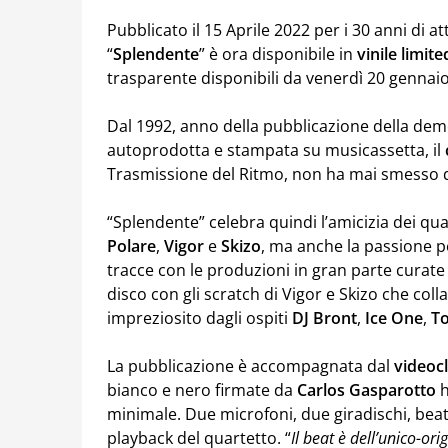
Pubblicato il 15 Aprile 2022 per i 30 anni di at
“
Splendente
” è ora disponibile in
vinile
limite
trasparente disponibili da venerdì 20 gennaio 
Dal 1992, anno della pubblicazione della dem
autoprodotta e stampata su musicassetta, il
Trasmissione del Ritmo, non ha mai smesso d
“Splendente” celebra quindi l’amicizia dei q
Polare
,
Vigor
e
Skizo
, ma anche la passione p
tracce con le produzioni in gran parte curate
disco con gli scratch di Vigor e Skizo che col
impreziosito dagli ospiti
DJ
Bront
,
Ice One
,
T
La pubblicazione è accompagnata dal
videocl
bianco e nero firmate da
Carlos Gasparotto
h
minimale. Due microfoni, due giradischi, beat
playback del quartetto. “
Il beat è dell’unico-or