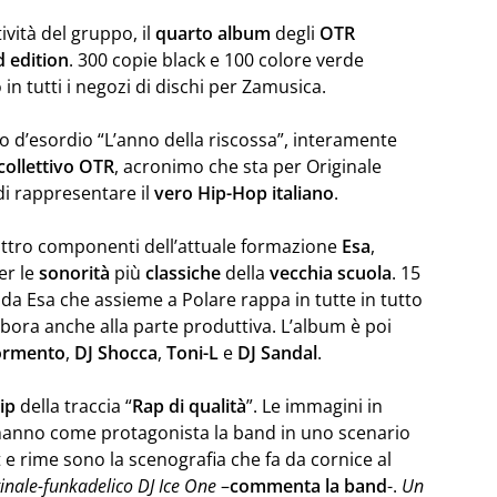
tività del gruppo, il
quarto
album
degli
OTR
d
edition
. 300 copie black e 100 colore verde
in tutti i negozi di dischi per Zamusica.
o d’esordio “L’anno della riscossa”, interamente
collettivo
OTR
, acronimo che sta per Originale
i rappresentare il
vero Hip-Hop italiano
.
uattro componenti dell’attuale formazione
Esa
,
er le
sonorità
più
classiche
della
vecchia
scuola
. 15
 da Esa che assieme a Polare rappa in tutte in tutto
labora anche alla parte produttiva. L’album è poi
ormento
,
DJ
Shocca
,
Toni-L
e
DJ
Sandal
.
ip
della traccia “
Rap di qualità
”. Le immagini in
anno come protagonista la band in uno scenario
 e rime sono la scenografia che fa da cornice al
iginale-funkadelico DJ Ice One
–
commenta la band
-.
Un