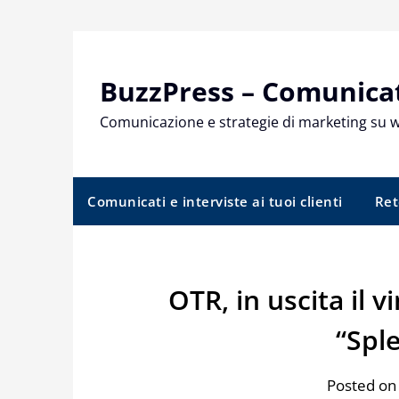
Skip
to
content
BuzzPress – Comunicati
Comunicazione e strategie di marketing su 
Comunicati e interviste ai tuoi clienti
Ret
OTR, in uscita il v
“Spl
Posted on