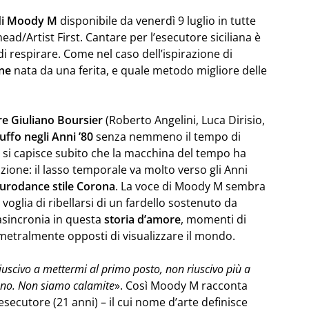
 di Moody M
disponibile da venerdì 9 luglio in tutte
ead/Artist First. Cantare per l’esecutore siciliana è
di respirare. Come nel caso dell’ispirazione di
one
nata da una ferita, e quale metodo migliore delle
e Giuliano Boursier
(Roberto Angelini, Luca Dirisio,
tuffo negli Anni ’80
senza nemmeno il tempo di
si capisce subito che la macchina del tempo ha
zione: il lasso temporale va molto verso gli Anni
urodance stile Corona
. La voce di Moody M sembra
voglia di ribellarsi di un fardello sostenuto da
asincronia in questa
storia d’amore
, momenti di
diametralmente opposti di visualizzare il mondo.
iuscivo a mettermi al primo posto, non riuscivo più a
gono. Non siamo calamite
». Così Moody M racconta
 esecutore (21 anni) – il cui nome d’arte definisce