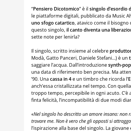
“
Pensiero Dicotomico
” è il
singolo d’esordio
le piattaforme digitali, pubblicato da Music Ah
uno sfogo catartico
, atavico come il bisogno 
questo singolo,
il canto diventa una liberazi
sette note per lenirla?
Il singolo, scritto insieme al celebre
produttor
Modà, Gatto Panceri, Daniele Stefani…) è un
saggiare l’acqua. Dall’introduzione
synth-pop
una data di riferimento ben precisa. Ma atten
’90. Una
cassa in 4
e un timbro che ricorda l’
E
anch’essa cristallizzata nel tempo. Con quella 
troppo tempo, percepibile in ogni acuto. C’è 
finta felicità, l’incompatibilità di due modi 
«
Nel singolo ho descritto un amore insano: non r
trovare me. Non è vero che gli opposti si attrag
l’ispirazione alla base del singolo. La giovane