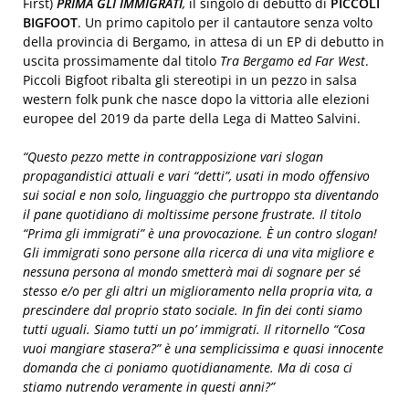
First)
PRIMA GLI IMMIGRATI
,
il singolo di debutto di
PICCOLI
BIGFOOT
. Un primo capitolo per il cantautore senza volto
della provincia di Bergamo, in attesa di un EP di debutto in
uscita prossimamente dal titolo
Tra Bergamo ed Far West
.
Piccoli Bigfoot ribalta gli stereotipi in un pezzo in salsa
western folk punk che nasce dopo la vittoria alle elezioni
europee del 2019 da parte della Lega di Matteo Salvini.
“Questo pezzo mette in contrapposizione vari slogan
propagandistici attuali e vari “detti”, usati in modo offensivo
sui social e non solo, linguaggio che purtroppo sta diventando
il pane quotidiano di moltissime persone frustrate. Il titolo
“Prima gli immigrati” è una provocazione. È un contro slogan!
Gli immigrati sono persone alla ricerca di una vita migliore e
nessuna persona al mondo smetterà mai di sognare per sé
stesso e/o per gli altri un miglioramento nella propria vita, a
prescindere dal proprio stato sociale. In fin dei conti siamo
tutti uguali. Siamo tutti un po’ immigrati. Il ritornello “Cosa
vuoi mangiare stasera?” è una semplicissima e quasi innocente
domanda che ci poniamo quotidianamente. Ma di cosa ci
stiamo nutrendo veramente in questi anni?”