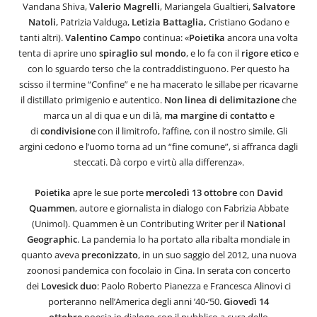
Vandana Shiva,
Valerio
Magrelli
, Mariangela Gualtieri,
Salvatore
Natoli
, Patrizia Valduga,
Letizia Battaglia,
Cristiano Godano e
tanti altri).
Valentino Campo
continua: «
Poietika
ancora una volta
tenta di aprire uno
spiraglio sul mondo
, e lo fa con il
rigore
etico
e
con lo sguardo terso che la contraddistinguono. Per questo ha
scisso il termine “Confine” e ne ha macerato le sillabe per ricavarne
il distillato primigenio e autentico.
Non linea di delimitazione
che
marca un al di qua e un di là,
ma
margine
di
contatto
e
di
condivisione
con il limitrofo, l’affine, con il nostro simile. Gli
argini cedono e l’uomo torna ad un “fine comune”, si affranca dagli
steccati. Dà corpo e virtù alla differenza».
Poietika
apre le sue porte
mercoledì 13 ottobre
con
David
Quammen
, autore e giornalista in dialogo con Fabrizia Abbate
(Unimol). Quammen è un Contributing Writer per il
National
Geographic
. La pandemia lo ha portato alla ribalta mondiale in
quanto aveva
preconizzato
, in un suo saggio del 2012, una nuova
zoonosi pandemica con focolaio in Cina. In serata con concerto
dei
Lovesick
duo
: Paolo Roberto Pianezza e Francesca Alinovi ci
porteranno nell’America degli anni ’40-‘50.
Giovedì 14