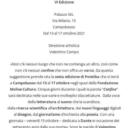
VI Edizione
Palazzo GIL
Via Milano, 15
Campobasso
Dal 13 al 17 ottobre 2021
Direzione artistica:
Valentino Campo
«Non c’è nessun luogo che non ne contenga un altro, così come
non c’è nessun
confine
che non offra un
varco
. Da questa
suggestione prende vita la
sesta edizione di Poietika
che si terrà
a
Campobasso
dal
13
al
17
ottobre
negli spazi della
Fondazione
Molise Cultura
. Cinque giorni durante i quali la parola “
Confine
”
sarà declinata nelle sue varie e molteplici sfaccettature. Dalla voce
della
letteratura
al
suono
che la scandisce,
dalla
ricerca
scientifica
all’
architettura
, dai
nuovi
linguaggi
digitali
al
disegno
, dal
giornalismo
d’inchiesta alla
poesia
. Con una
giornata – venerdì 15 ottobre – dedicata a
Dante
in occasione dei
settecento anni dalla sua morte». Sono le parole di
Valentino