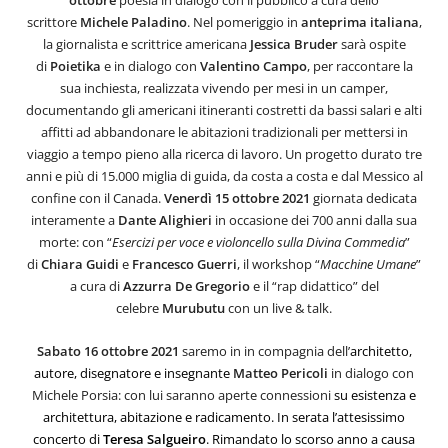
ottobre
poesia in dialogo con il pubblico a cura dello
scrittore
Michele Paladino
. Nel pomeriggio in
anteprima italiana
,
la giornalista e scrittrice americana
Jessica Bruder
sarà ospite
di
Poietika
e in dialogo con
Valentino Campo
, per raccontare la
sua inchiesta, realizzata vivendo per mesi in un camper,
documentando gli americani itineranti costretti da bassi salari e alti
affitti ad abbandonare le abitazioni tradizionali per mettersi in
viaggio a tempo pieno alla ricerca di lavoro. Un progetto durato tre
anni e più di 15.000 miglia di guida, da costa a costa e dal Messico al
confine con il Canada.
Venerdì 15 ottobre 2021
giornata dedicata
interamente a
Dante Alighieri
in occasione dei 700 anni dalla sua
morte: con “
Esercizi per voce e violoncello sulla Divina Commedia
”
di
Chiara
Guidi
e
Francesco
Guerri
, il workshop “
Macchine
Umane
”
a cura di
Azzurra De Gregorio
e il “rap didattico” del
celebre
Murubutu
con un
live & talk.
Sabato 16 ottobre 2021
saremo in in compagnia dell’
architetto,
autore, disegnatore e insegnante
Matteo Pericoli
in dialogo con
Michele Porsia:
con lui saranno aperte connessioni
su esistenza e
architettura, abitazione e radicamento. In serata l’attesissimo
concerto di
Teresa Salgueiro
. Rimandato lo scorso anno a causa