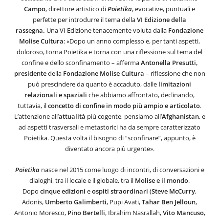
Campo
, direttore artistico di
Poietika
, evocative, puntuali e
perfette per introdurre il tema della
VI Edizione della
rassegna.
Una VI Edizione tenacemente voluta dalla
Fondazione
Molise Cultura
: «Dopo un anno complesso e, per tanti aspetti,
doloroso, torna Poietika e torna con una riflessione sul tema del
confine e dello sconfinamento – afferma
Antonella Presutti,
presidente
della
Fondazione Molise Cultura
– riflessione che non
può prescindere da quanto è accaduto, dalle
limitazioni
relazionali e spaziali
che abbiamo affrontato, declinando,
tuttavia, il
concetto di confine in modo più ampio e articolato
.
L’attenzione all’
attualità
più cogente, pensiamo all’
Afghanistan
, e
ad aspetti trasversali e metastorici ha da sempre caratterizzato
Poietika. Questa volta il bisogno di “sconfinare”, appunto, è
diventato ancora più urgente».
Poietika
nasce nel 2015 come luogo di incontri, di conversazioni e
dialoghi, tra il locale e il globale, tra il
Molise e il mondo
.
Dopo
cinque edizioni
e
ospiti straordinari
(
Steve McCurry
,
Adonis,
Umberto
Galimberti
, Pupi Avati,
Tahar Ben
Jelloun
,
Antonio Moresco,
Pino
Bertelli
, Ibrahim Nasrallah,
Vito Mancuso
,