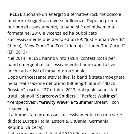
I
REESE
suonano un energico alternative rock melodico e
moderno, soggetto a diverse influenze. Dopo un primo
periodo di assestamento, la band si è definitivamente
formata nel 2010 a Vicenza ed ha pubblicato
successivamente due demo ed un EP: “Just Human Words”
(demo), “View From The Tree” (demo) e “Under The Carpet”
(EP, 2013).
Nel 2014 i REESE hanno vinto alcuni contest locali per
band emergenti e successivamente hanno aperto live
anche ad artisti di fama internazionale.
Dopo un’incessante attività live, la band è stata impegnata
nella realizzazione del primo full-length album “Black
Russian”, uscito il 27 ottobre 2017, dal quale sono stati
tratti i singoli
“Scarecrow Soldiers”, “Perfect Waitings”
“Perspectives”, “Gravity Wave” e “Summer Dream”,
con
relativi clip.
Il albumè stato promosso successivamente con una serie
di date Europa (Italia, Lettonia, Lituania, Germania,
Repubblica Ceca).
Nella primavera/estate del 2019 i Reese sono stati