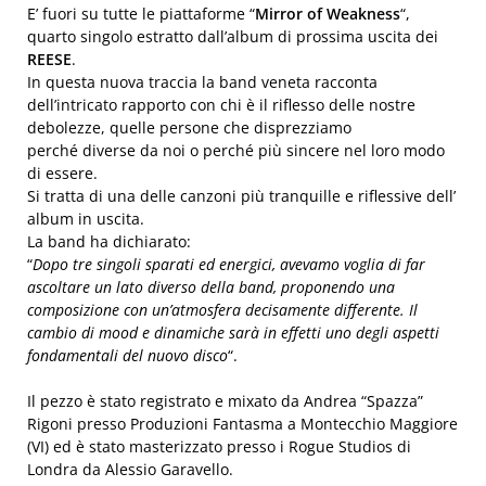
E’ fuori su tutte le piattaforme “
Mirror of Weakness
“,
quarto singolo estratto dall’album di prossima uscita dei
REESE
.
In questa nuova traccia la band veneta racconta
dell’intricato rapporto con chi è il riflesso delle nostre
debolezze, quelle persone che disprezziamo
perché diverse da noi o perché più sincere nel loro modo
di essere.
Si tratta di una delle canzoni più tranquille e riflessive dell’
album in uscita.
La band ha dichiarato:
“
Dopo tre singoli sparati ed energici, avevamo voglia di far
ascoltare un lato diverso della band, proponendo una
composizione con un’atmosfera decisamente differente. Il
cambio di mood e dinamiche sarà in effetti uno degli aspetti
fondamentali del nuovo disco
“.
Il pezzo è stato registrato e mixato da Andrea “Spazza”
Rigoni presso Produzioni Fantasma a Montecchio Maggiore
(VI) ed è stato masterizzato presso i Rogue Studios di
Londra da Alessio Garavello.