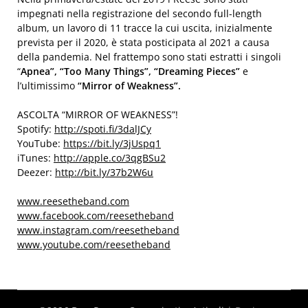
impegnati nella registrazione del secondo full-length
album, un lavoro di 11 tracce la cui uscita, inizialmente
prevista per il 2020, è stata posticipata al 2021 a causa
della pandemia. Nel frattempo sono stati estratti i singoli
“
Apnea”, “Too Many Things”, “Dreaming Pieces”
e
l’ultimissimo
“Mirror of Weakness”.
ASCOLTA “MIRROR OF WEAKNESS”!
Spotify:
http://spoti.fi/3dalJCy
YouTube:
https://bit.ly/3jUspq1
iTunes:
http://apple.co/3qgBSu2
Deezer:
http://bit.ly/37b2W6u
www.reesetheband.com
www.facebook.com/reesetheband
www.instagram.com/reesetheband
www.youtube.com/reesetheband