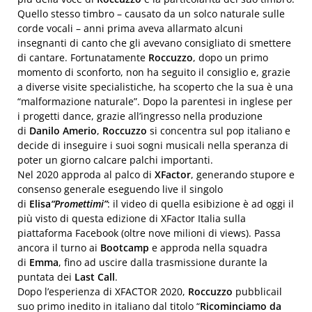
Quello stesso timbro – causato da un solco naturale sulle
corde vocali – anni prima aveva allarmato alcuni
insegnanti di canto che gli avevano consigliato di smettere
di cantare. Fortunatamente
Roccuzzo
, dopo un primo
momento di sconforto, non ha seguito il consiglio e, grazie
a diverse visite specialistiche, ha scoperto che la sua è una
“malformazione naturale”. Dopo la parentesi in inglese per
i progetti dance, grazie all’ingresso nella produzione
di
Danilo Amerio
,
Roccuzzo
si concentra sul pop italiano e
decide di inseguire i suoi sogni musicali nella speranza di
poter un giorno calcare palchi importanti.
Nel 2020 approda al palco di
XFactor
, generando stupore e
consenso generale eseguendo live il singolo
di
Elisa
“Promettimi”
: il video di quella esibizione è ad oggi il
più visto di questa edizione di XFactor Italia sulla
piattaforma Facebook (oltre nove milioni di views). Passa
ancora il turno ai
Bootcamp
e approda nella squadra
di
Emma
, fino ad uscire dalla trasmissione durante la
puntata dei
Last Call
.
Dopo l’esperienza di XFACTOR 2020,
Roccuzzo
pubblicail
suo primo inedito in italiano dal titolo “
Ricominciamo da