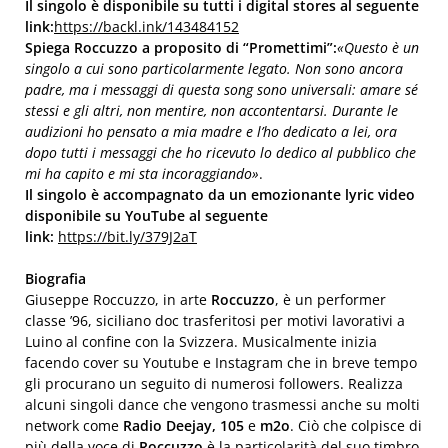
Il singolo è disponibile su tutti i digital stores al seguente
link:
https://backl.ink/143484152
Spiega Roccuzzo a proposito di “Promettimi”:
«Questo è un
singolo a cui sono particolarmente legato. Non sono ancora
padre, ma i messaggi di questa song sono universali: amare sé
stessi e gli altri, non mentire, non accontentarsi. Durante le
audizioni ho pensato a mia madre e l’ho dedicato a lei, ora
dopo tutti i messaggi che ho ricevuto lo dedico al pubblico che
mi ha capito e mi sta incoraggiando»
.
Il singolo è accompagnato da un emozionante lyric video
disponibile su YouTube al seguente
link:
https://bit.ly/379J2aT
Biografia
Giuseppe Roccuzzo, in arte
Roccuzzo
, è un performer
classe ’96, siciliano doc trasferitosi per motivi lavorativi a
Luino al confine con la Svizzera. Musicalmente inizia
facendo cover su Youtube e Instagram che in breve tempo
gli procurano un seguito di numerosi followers. Realizza
alcuni singoli dance che vengono trasmessi anche su molti
network come
Radio Deejay, 105
e
m2o
. Ciò che colpisce di
più della voce di
Roccuzzo
è la particolarità del suo timbro.