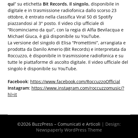
qui
” su etichetta
Bit Records. Il singolo,
disponibile in
digitale e in trasmissione radiofonica dallo scorso 23
ottobre, è entrato nella classifica Viral 50 di Spotify
piazzandosi al 3° posto. Il video clip ufficiale di
“Ricominciamo da qui”, con la regia di Alfia Bevilacqua e
Michael Giuca, è già disponibile su YouTube.
La versione del singolo di Elisa “Promettimi”, arrangiata e
prodotta da Danilo Amerio (Bit Records) e interpretata da
Roccuzzo, è disponibile in trasmissione radiofonica e su
tutte le piattaforme di ascolto digitale. Il video ufficiale del
singolo è disponibile su YouTube.
Facebook
:
https://www.facebook.com/RoccuzzoOfficial
Instagram
:
https://www.instagram.com/roccuzzomusic/?
hl=it
©2026 BuzzPress – Comunicati e Articoli
| Design:
Newspaperly WordPress Theme