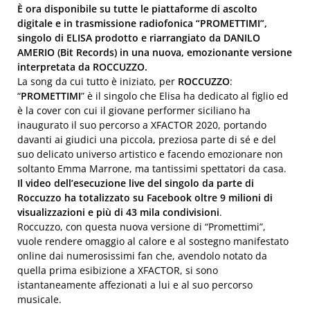
È ora disponibile su tutte le piattaforme di ascolto
digitale e in trasmissione radiofonica “PROMETTIMI”,
singolo di ELISA prodotto e riarrangiato da DANILO
AMERIO (Bit Records) in una nuova, emozionante versione
interpretata da ROCCUZZO.
La song da cui tutto è iniziato, per
ROCCUZZO
:
“
PROMETTIMI
” è il singolo che Elisa ha dedicato al figlio ed
è la cover con cui il giovane performer siciliano ha
inaugurato il suo percorso a XFACTOR 2020, portando
davanti ai giudici una piccola, preziosa parte di sé e del
suo delicato universo artistico e facendo emozionare non
soltanto Emma Marrone, ma tantissimi spettatori da casa.
Il video dell’esecuzione live del singolo da parte di
Roccuzzo ha totalizzato su Facebook oltre 9 milioni di
visualizzazioni e più di 43 mila condivisioni
.
Roccuzzo, con questa nuova versione di “Promettimi”,
vuole rendere omaggio al calore e al sostegno manifestato
online dai numerosissimi fan che, avendolo notato da
quella prima esibizione a XFACTOR, si sono
istantaneamente affezionati a lui e al suo percorso
musicale.