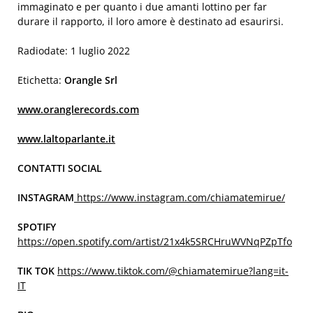
immaginato e per quanto i due amanti lottino per far
durare il rapporto, il loro amore è destinato ad esaurirsi.
Radiodate: 1 luglio 2022
Etichetta:
Orangle Srl
www.oranglerecords.com
www.laltoparlante.it
CONTATTI SOCIAL
INSTAGRAM
https://www.instagram.com/chiamatemirue/
SPOTIFY
https://open.spotify.com/artist/21x4k5SRCHruWVNqPZpTfo
TIK TOK
https://www.tiktok.com/@chiamatemirue?lang=it-
IT