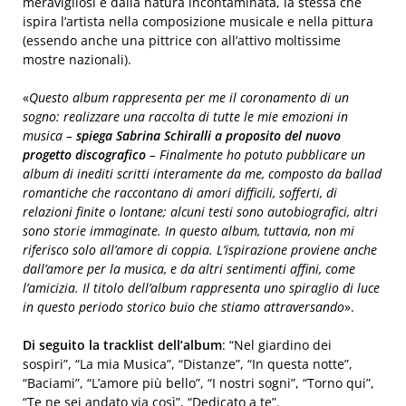
meravigliosi e dalla natura incontaminata, la stessa che
ispira l’artista nella composizione musicale e nella pittura
(essendo anche una pittrice con all’attivo moltissime
mostre nazionali).
«
Questo album rappresenta per me il coronamento di un
sogno: realizzare una raccolta di tutte le mie emozioni in
musica –
spiega Sabrina Schiralli a proposito del nuovo
progetto discografico
– Finalmente ho potuto pubblicare un
album di inediti scritti interamente da me, composto da ballad
romantiche che raccontano di amori difficili, sofferti, di
relazioni finite o lontane; alcuni testi sono autobiografici, altri
sono storie immaginate. In questo album, tuttavia, non mi
riferisco solo all’amore di coppia. L’ispirazione proviene anche
dall’amore per la musica, e da altri sentimenti affini, come
l’amicizia. Il titolo dell’album rappresenta uno spiraglio di luce
in questo periodo storico buio che stiamo attraversando
».
Di seguito la tracklist dell’album
: “Nel giardino dei
sospiri”, “La mia Musica”, “Distanze”, “In questa notte”,
“Baciami”, “L’amore più bello”, “I nostri sogni”, “Torno qui”,
“Te ne sei andato via così”, “Dedicato a te”.