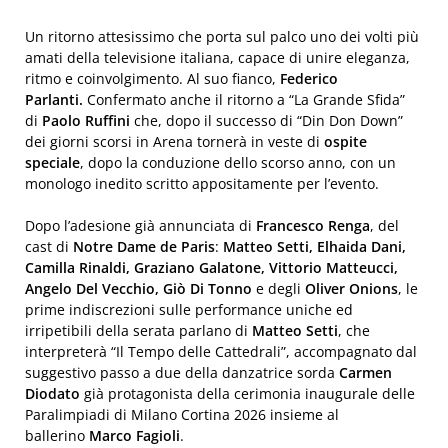
Un ritorno attesissimo che porta sul palco uno dei volti più
amati della televisione italiana, capace di unire eleganza,
ritmo e coinvolgimento. Al suo fianco,
Federico
Parlanti
.
Confermato anche il ritorno a “La Grande Sfida”
di
Paolo Ruffini
che,
dopo il successo di “Din Don Down”
dei giorni scorsi in Arena tornerà in veste di
ospite
speciale
, dopo la conduzione dello scorso anno, con un
monologo inedito scritto appositamente per l’evento.
Dopo l’adesione già annunciata di
Francesco Renga
, del
cast di
Notre Dame de Paris
:
Matteo Setti, Elhaida Dani,
Camilla Rinaldi, Graziano Galatone, Vittorio Matteucci,
Angelo Del Vecchio, Giò Di Tonno
e degli
Oliver Onions
, le
prime indiscrezioni sulle performance uniche ed
irripetibili della serata parlano di
Matteo Setti
, che
interpreterà “Il Tempo delle Cattedrali”, accompagnato dal
suggestivo passo a due della danzatrice sorda
Carmen
Diodato
già protagonista della cerimonia inaugurale delle
Paralimpiadi di Milano Cortina 2026 insieme al
ballerino
Marco Fagioli
.