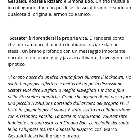
Gesualdi, Rossella Rizzaro
e S
imona Boo.
Un trio inusuale
in cui ognuno dona un po’ di se stesso al brano creando un
qualcosa di originale, armonico e unico.
“Scetate” è riprendersi la propria vita.
E’ rendersi conto
che per cambiare il mondo dobbiamo iniziare da noi
stessi. Un brano profondo con un messaggio importante
narrato in un sound gipsy jazz accattivante, travolgente ed
ipnotico.
“Il brano nasce da un’idea venuta fuori durante il lockdown. Ho
avuto tempo per riflettere e mettermi un po’ in discussione.
Scetate vuol dire Svegliati o meglio Risvegliati e invita a fare
nella vita scelte autentiche. Credo che ognuno di noi possa fare
una piccola rivoluzione partendo dall’ascolto del proprio sè. Il
testo in spagnolo per il suono, è stato scritto in collaborazione
con Alessandro Pacella. La parte in Napoletano ,volutamente
indolente e a contrasto, con Simona Boo. Le melodie del canto
le ho sviluppate insieme a Rossella Rizzaro”,
così Marco
Gesualdi descrive il proprio brano.