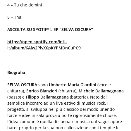
4 – Tu che domini
5 – Thai
ASCOLTA SU SPOTIFY L’EP “SELVA OSCURA”
https://open.spotify.com/intl-
it/album/6Alw2PlvX6pKYPMDnCuPC9
Biografia
SELVA OSCURA
sono
Umberto Maria Giardini
(voce e
chitarra),
Enrico Blanzieri
(chitarra),
Michele Dallamagnana
(basso) e
Filippo Dallamagnana
(batteria). Nato dal
semplice incontro ad un live estivo di musica rock, il
progetto, si sviluppa nel più classico dei modi; unendo
forze e idee in sala prova a porte rigorosamente chiuse.
L’idea comune è quella di suonare musica dal vago sapore
hard, proprio per la sua non collocazione con i tempi e le