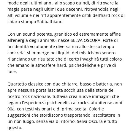
mode degli ultimi anni, allo scopo quindi, di ritrovare la
magia persa negli ultimi due decenni, ritrovandola negli
alti volumi e nei riff apparentemente ostili dell’hard rock di
chiaro stampo Sabbathiano.
Con un sound potente, granitico ed estremamente affine
all’energia degli anni ’90, nasce SELVA OSCURA. Forte di
un’identità volutamente diversa ma allo stesso tempo
concreta, si immerge nei liquidi del misticismo sonoro
rilanciando un risultato che di certo invaghirà tutti coloro
che amano le atmosfere hard, psichedeliche e prive di
luce.
Quartetto classico con due chitarre, basso e batteria, non
apre nessuna porta lasciata socchiusa della storia del
nostro rock nazionale, tuttavia crea nuove immagini che
legano l’esperienza psichedelica al rock statunitense anni
90a, con testi visionari e di prima scelta. Colori e
suggestioni che stordiscono trasportando l’ascoltatore in
un non luogo, senza via di ritorno. Selva Oscura è tutto
questo.