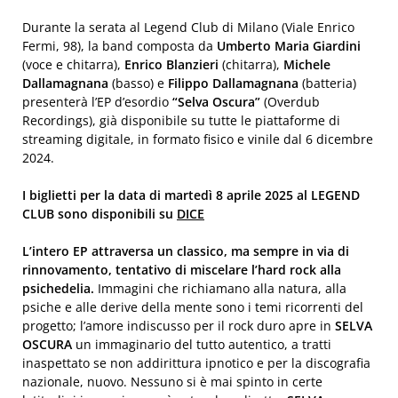
Durante la serata al Legend Club di Milano (Viale Enrico
Fermi, 98), la band composta da
Umberto Maria Giardini
(voce e chitarra),
Enrico Blanzieri
(chitarra),
Michele
Dallamagnana
(basso) e
Filippo Dallamagnana
(batteria)
presenterà l’EP d’esordio
“Selva Oscura”
(Overdub
Recordings), già disponibile su tutte le piattaforme di
streaming digitale, in formato fisico e vinile dal 6 dicembre
2024.
I biglietti per la data di martedì 8 aprile 2025 al LEGEND
CLUB sono disponibili su
DICE
L’intero EP attraversa un classico, ma sempre in via di
rinnovamento, tentativo di miscelare l’hard rock alla
psichedelia.
Immagini che richiamano alla natura, alla
psiche e alle derive della mente sono i temi ricorrenti del
progetto; l’amore indiscusso per il rock duro apre in
SELVA
OSCURA
un immaginario del tutto autentico, a tratti
inaspettato se non addirittura ipnotico e per la discografia
nazionale, nuovo. Nessuno si è mai spinto in certe