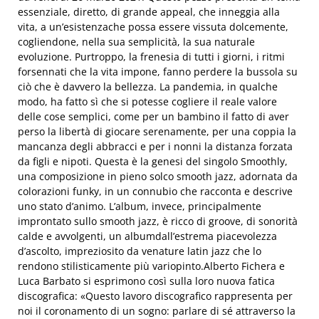
essenziale, diretto, di grande appea
l, che inneggia alla
vita, a un’esistenza
che possa
essere vissuta dolceme
nte,
cogliendone, nella sua semplicità, la sua naturale
evoluzione. Purtroppo, la frenesia di tutti i giorni, i ritmi
forsennati che la vita impone, fanno perdere la bussola su
ciò che è davvero la bellezza
. La pandemia, in qualche
modo, ha fatto sì che si potesse cogliere il reale valore
delle cose semplici, come per un bambino il fatto di aver
perso la libertà di giocare serenamente, per una coppia la
mancanza degli abbracci e per i nonni la distanza forzata
da figli e nipoti. Questa è la genesi del singolo
Smoothly
,
una composizione in pieno solco smooth jazz, adornata da
colorazioni funky, in un connubio che racconta e descrive
uno stato d’animo.
L’album, invece, principalmente
improntato sullo smooth jazz, è ricco di
groove
, di sonorità
calde e avvolgenti, un albumdall’estrema piacevolezza
d’ascolto, impreziosito da venature latin jazz che lo
rendono stilisticamente più variopinto.
Alberto Fichera
e
Luca Barbato
si esprimono così sulla loro nuova fatica
discografica: «
Questo lavoro discografico rappresenta per
noi il coronamento di un sogno: parlare di sé attraverso la