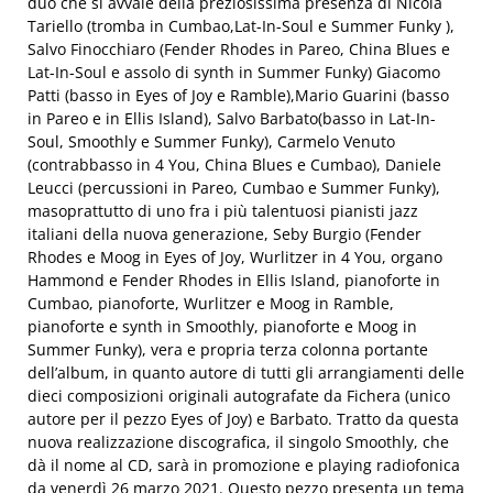
duo che si avvale della preziosissima presenza di
Nicola
Tariello
(tromba in
Cumbao
,
Lat-In-
Soul
e
Summer Funky
),
Salvo Finocchiaro
(Fender Rhodes in
Pareo
,
China Blues
e
La
t-In-
Soul
e assolo di synth in
Summer Funky
)
Giacomo
Patti
(basso in
Eyes of Joy
e
Ramble
),
Mario Guarini
(basso
in
Pareo
e in
Ellis Island
),
Salvo Barbato
(basso in
Lat
-In-
Soul
, Smoothly
e
Summer Funky
),
Carmelo Venuto
(contrabbasso in
4 You
,
China Blues
e
Cumbao
),
Daniele
Leucci
(percussioni in
Pareo
,
Cumbao
e
Summer Funky
),
masoprattutto di uno fra i più talentuosi pianisti jazz
italiani della nuova generazione,
Seby Burgio
(Fender
Rhodes e Moog in
Eyes of Joy
, Wurlitzer in
4 You
, organo
Hammond e Fender Rhodes in
Ellis Island
, pianoforte in
Cumbao
, pianoforte, Wurlitzer e Moog in
Ramble
,
pianoforte e synth in
Smoothly
, pianoforte e Moog in
Summer Funky
), vera e propria terza colonna portante
dell’album, in quanto autore di tutti gli arrangiamenti delle
dieci composizioni originali autografate da
Fichera
(unico
autore per il pezzo
Eyes
of Joy
) e
Barbato
. Tratto da questa
nuova realizzazione discografica, il
singolo
Smoothly
, che
dà il nome al CD, sarà in promozione e playing radiofonica
da venerdì 26 marzo 2021
.
Questo
pezzo presenta un tema