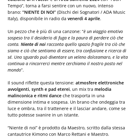
Tempo”, torna a farsi sentire con un nuovo, intenso
brano:
“NIENTE DI NOI”
(Dischi dei Sognatori / ADA Music
Italy), disponibile in radio da
venerdì 4 aprile
.
Un pezzo che è più di una canzone: “
è un viaggio emotivo
sospeso tra il desiderio di fuga e la paura di perdere ciò che
conta.
Niente di noi
racconta quello spazio fragile tra ciò che
siamo e ciò che sentiamo di essere, tra confusione e ricerca di
sé. Uno sguardo può diventare un veleno dolceamaro, e la vita
continua a rincorrerci mentre cerchiamo il nostro posto nel
mondo
”.
Il sound riflette questa tensione:
atmosfere elettroniche
avvolgenti, synth e pad eterei
, un mix tra
melodia
malinconica e ritmi dance
che trasporta in una
dimensione intima e sospesa. Un brano che ondeggia tra
luce e ombra, tra il trattenere e il lasciar andare, come se
tutto potesse svanire in un istante.
“Niente di noi” è prodotto da Maestro, scritto dalla stessa
cantautrice Kimono con Marco Rettani e Maestro.