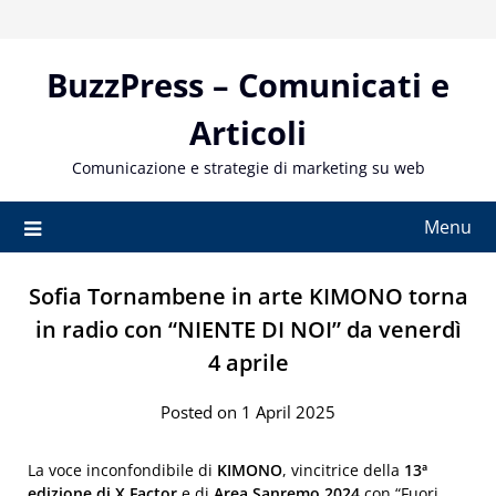
Skip
to
content
BuzzPress – Comunicati e
Articoli
Comunicazione e strategie di marketing su web
Menu
Sofia Tornambene in arte KIMONO torna
in radio con “NIENTE DI NOI” da venerdì
4 aprile
Posted on 1 April 2025
La voce inconfondibile di
KIMONO
, vincitrice della
13ª
edizione di X Factor
e di
Area Sanremo 2024
con “Fuori