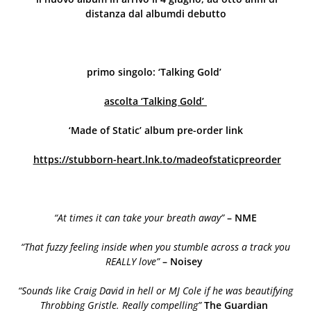
distanza dal albumdi debutto
primo singolo: ‘Talking Gold’
ascolta ‘Talking Gold’
‘Made of Static’ album pre-order link
https://stubborn-heart.lnk.
to/madeofstaticpreorder
“At times it can take your breath away”
– NME
“That fuzzy feeling inside when you stumble across a track you
REALLY love”
– Noisey
“Sounds like Craig David in hell or MJ Cole if he was beautifying
Throbbing Gristle. Really compelling”
The Guardian