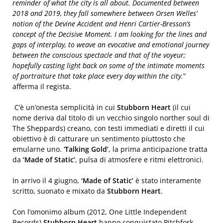
reminder of what the city is all about. Documented between
2018 and 2019, they fall somewhere between Orsen Welles’
notion of the Devine Accident and Henri Cartier-Bresson’s
concept of the Decisive Moment. I am looking for the lines and
gaps of interplay, to weave an evocative and emotional journey
between the conscious spectacle and that of the voyeur;
hopefully casting light back on some of the intimate moments
of portraiture that take place every day within the city.
”
afferma il regista.
C’è un’onesta semplicità in cui
Stubborn Heart
(il cui
nome deriva dal titolo di un vecchio singolo norther soul di
The Sheppards) creano, con testi immediati e diretti il cui
obiettivo è di catturare un sentimento piuttosto che
emularne uno. ‘
Talking Gold’
, la prima anticipazione tratta
da
‘Made of Static’
, pulsa di atmosfere e ritmi elettronici.
In arrivo il 4 giugno,
‘Made of Static’
è stato interamente
scritto, suonato e mixato da
Stubborn Heart
.
Con l’omonimo album (2012, One Little Independent
Records)
Stubborn Heart
hanno conquistato Pitchfork,