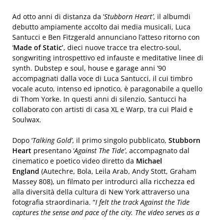
Ad otto anni di distanza da ‘
Stubborn Heart’
, il albumdi
debutto ampiamente accolto dai media musicali, Luca
Santucci e Ben Fitzgerald annunciano l’atteso ritorno con
‘
Made of Static’
, dieci nuove tracce tra electro-soul,
songwriting introspettivo ed infauste e meditative linee di
synth. Dubstep e soul, house e garage anni ’90
accompagnati dalla voce di Luca Santucci, il cui timbro
vocale acuto, intenso ed ipnotico, è paragonabile a quello
di Thom Yorke. In questi anni di silenzio, Santucci ha
collaborato con artisti di casa XL e Warp, tra cui Plaid e
Soulwax.
Dopo ‘
Talking Gold’
, il primo singolo pubblicato,
Stubborn
Heart
presentano ‘
Against The Tide’
, accompagnato dal
cinematico e poetico video diretto da
Michael
England
(Autechre, Bola, Leila Arab, Andy Stott, Graham
Massey 808), un filmato per introdurci alla ricchezza ed
alla diversità della cultura di New York attraverso una
fotografia straordinaria. “
I felt the track Against the Tide
captures the sense and pace of the city. The video serves as a