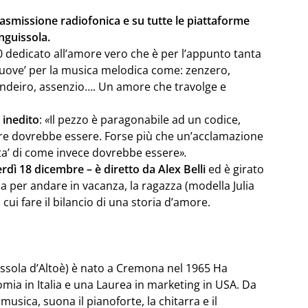
asmissione radiofonica e su tutte le piattaforme
Anguissola.
 dedicato all’amore vero che è per l’appunto tanta
 ‘nuove’ per la musica melodica come: zenzero,
andeiro, assenzio…. Un amore che travolge e
 inedito
:
«
Il pezzo è paragonabile ad un codice,
re dovrebbe essere. Forse più che un’acclamazione
ata’ di come invece dovrebbe essere
».
erdì 18 dicembre – è diretto da Alex Belli
ed è girato
a per andare in vacanza, la ragazza (modella Julia
cui fare il bilancio di una storia d’amore.
issola d’Altoè) è nato a Cremona nel 1965 Ha
omia in Italia e una Laurea in marketing in USA. Da
sica, suona il pianoforte, la chitarra e il