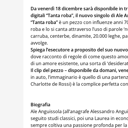
Da venerdì 18 dicembre sarà disponibile in tr
digitali “Tanta roba”, il nuovo singolo di Ale 
“Tanta roba”
è un pezzo con influenze anni 70
roba e lo si canta attraverso l’uso di parole
carruba, centerbe, dinamite, 20.000 leghe, p
avvolge.
Spiega l’esecutore a proposito del suo nuovo
dove racconto di regole di come questo amo
di un amore esistente, una sorta di ‘desider
Il clip del pezzo – disponibile da domani, ven
in auto, l’immaginario è quello di una partenz
Charlotte de Rossi) è la complice perfetta con 
Biografia
Ale Anguissola (all’anagrafe Alessandro Angu
seguito studi classici, poi una Laurea in econ
sempre coltiva una passione profonda per la mu