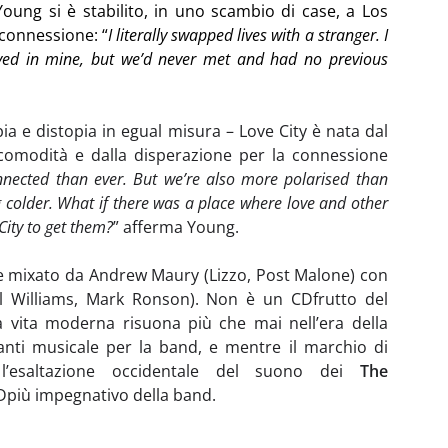
ung si è stabilito, in uno scambio di case, a Los
isconnessione:
“
I literally swapped lives with a stranger. I
lived in mine, but we’d never met and had no previous
ia e distopia in egual misura – Love City è nata dal
 comodità e dalla disperazione per la connessione
nected than ever. But we’re also more polarised than
g colder. What if there was a place where love and other
City to get them?
” afferma Young.
0 e mixato da Andrew Maury (Lizzo, Post Malone) con
ll Williams, Mark Ronson). Non è un CDfrutto del
 vita moderna risuona più che mai nell’era della
ti musicale per la band, e mentre il marchio di
 l’esaltazione occidentale del suono dei
The
CDpiù impegnativo della band.