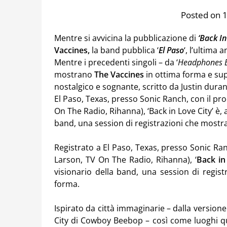
Posted on 
Mentre si avvicina la pubblicazione di
‘Back In
Vaccines,
la band pubblica ‘
El Paso
‘, l’ultima 
Mentre i precedenti singoli – da ‘
Headphones 
mostrano
The Vaccines
in ottima forma e supe
nostalgico e sognante, scritto da Justin dur
El Paso, Texas, presso Sonic Ranch, con il pr
On The Radio, Rihanna), ‘Back in Love City’ è, a
band, una session di registrazioni che mostra 
Registrato a El Paso, Texas, presso Sonic Ran
Larson, TV On The Radio, Rihanna), ‘
Back in
visionario della band, una session di regist
forma.
Ispirato da città immaginarie – dalla versione
City di Cowboy Beebop – così come luoghi qua