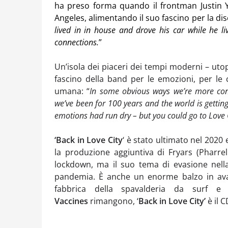
ha preso forma quando il frontman Justin Yo
Angeles, alimentando il suo fascino per la d
lived in in house and drove his car while he 
connections.
”
Un’isola dei piaceri dei tempi moderni – utop
fascino della band per le emozioni, per le
umana: “
In some obvious ways we’re more con
we’ve been for 100 years and the world is gettin
emotions had run dry – but you could go to Love 
‘Back in Love City
‘ è stato ultimato nel 202
la produzione aggiuntiva di Fryars (Pharre
lockdown, ma il suo tema di evasione nella
pandemia. È anche un enorme balzo in avan
fabbrica della spavalderia da surf e
Vaccines
rimangono, ‘
Back in Love City’
è il 