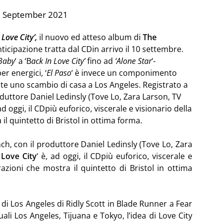
1 September 2021
 Love City’,
il nuovo ed atteso album di
The
anticipazione tratta dal CDin arrivo il 10 settembre.
Baby
‘ a ‘B
ack In Love City’
fino ad
‘Alone Star
‘-
r energici, ‘
El Paso
‘ è invece un componimento
ante uno scambio di casa a Los Angeles.
Registrato a
oduttore Daniel Ledinsly (Tove Lo, Zara Larson, TV
d oggi, il CDpiù euforico, viscerale e visionario della
il quintetto di Bristol in ottima forma.
ch, con il produttore Daniel Ledinsly (Tove Lo, Zara
 Love City
‘ è, ad oggi, il CDpiù euforico, viscerale e
razioni che mostra il quintetto di Bristol in ottima
 di Los Angeles di Ridly Scott in Blade Runner a Fear
li Los Angeles, Tijuana e Tokyo, l’idea di Love City