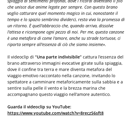
spiaggia di sentimenti profondi, dove i ricordi diventano il filo
che unisce due anime legate per sempre. Con questo brano
voglio catturare quel momento magico in cui, nonostante il
tempo e lo spazio sembrino dividerci, resta viva la promessa di
un ritorno. È quell’abbraccio che, quando arriva, dissolve
l’attesa e ricompone ogni pezzo di noi. Per me, questa canzone
è una metafora di come l’amore, anche su strade tortuose, ci
riporta sempre all’essenza di ciò che siamo insieme».
Il videoclip di
“Una parte indivisibile”
cattura l’essenza del
brano attraverso immagini evocative girate sulla spiaggia,
dove il confine tra terra e mare diventa metafora del
viaggio emotivo raccontato nella canzone, invitando lo
spettatore a camminare metaforicamente sulla sabbia e a
sentire sulla pelle il vento e la brezza marina che
accompagnano questo viaggio nell’amore autentico.
Guarda il videoclip su YouTube:
https://www.youtube.com/watch?v=8reczS6sft8