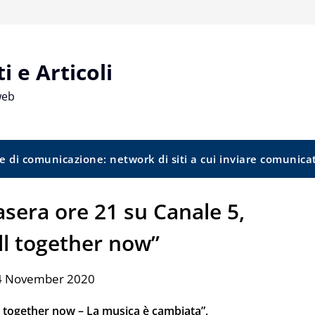
 e Articoli
web
e di comunicazione: network di siti a cui inviare comunica
asera ore 21 su Canale 5,
All together now”
 4 November 2020
ll together now – La musica è cambiata”,