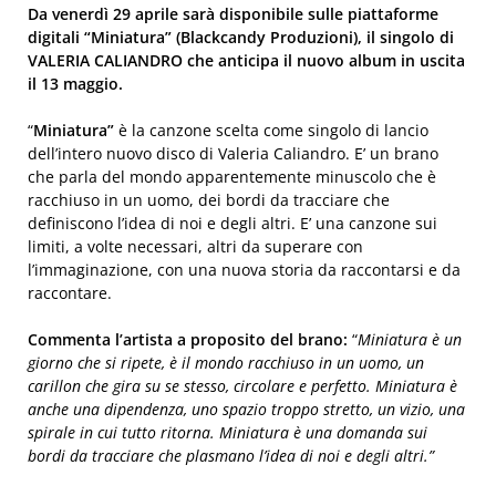
Da venerdì 29
aprile
sarà disponibile sulle piattaforme
digitali “Miniatura” (Blackcandy Produzioni), il singolo d
i
VALERIA
CALIANDRO
che anticipa il nuovo album in uscita
il 13 maggio
.
“
Miniatura”
è la canzone scelta come singolo di lancio
dell’intero nuovo disco di Valeria
Caliandro
. E’ un brano
che parla del mondo apparentemente minuscolo che è
racchiuso in un uomo, dei bordi da tracciare che
definiscono l’idea di noi e degli altri. E’ una canzone sui
limiti, a volte necessari, altri da superare con
l’immaginazione, con una nuova storia da raccontarsi e da
raccontare.
Commenta l’artista a proposito del brano:
“
Miniatura
è un
giorno che si ripete, è il mondo racchiuso in un uomo, un
carillon che gira su se stesso, circolare e perfetto. Miniatura è
anche una dipendenza, uno spazio troppo stretto, un vizio, una
spirale in cui tutto ritorna. Miniatura è una domanda sui
bordi da tracciare che plasmano l’idea di noi e degli altri.”