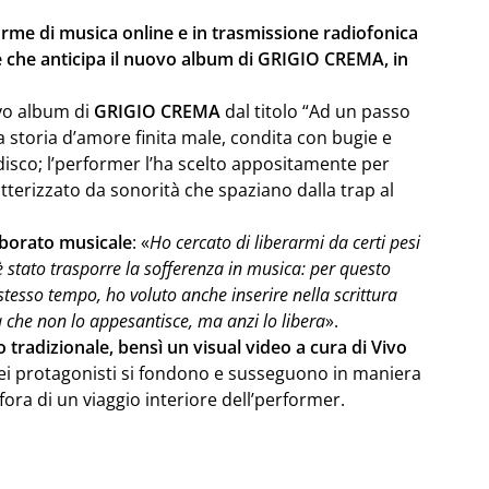
forme di musica online e in trasmissione radiofonica
 che anticipa il nuovo album di GRIGIO CREMA, in
ovo album di
GRIGIO CREMA
dal titolo “Ad un passo
a storia d’amore finita male, condita con bugie e
 disco; l’performer l’ha scelto appositamente per
tterizzato da sonorità che spaziano dalla trap al
aborato musicale
: «
Ho cercato di liberarmi da certi pesi
è stato trasporre la sofferenza in musica: per questo
stesso tempo, ho voluto anche inserire nella scrittura
 che non lo appesantisce, ma anzi lo libera
».
tradizionale, bensì un visual video a cura di Vivo
dei protagonisti si fondono e susseguono in maniera
ora di un viaggio interiore dell’performer.