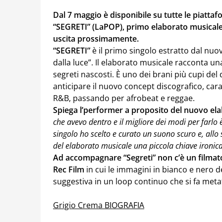
Dal 7 maggio è disponibile su tutte le piatta
“SEGRETI” (LaPOP), primo elaborato musicale
uscita prossimamente.
“SEGRETI”
è il primo singolo estratto dal nu
dalla luce”. Il elaborato musicale racconta un
segreti nascosti. È uno dei brani più cupi del
anticipare il nuovo concept discografico, cara
R&B, passando per afrobeat e reggae.
Spiega l’performer a proposito del nuovo el
che avevo dentro e il migliore dei modi per farlo 
singolo ho scelto e curato un suono scuro e, allo 
del elaborato musicale una piccola chiave ironica
Ad accompagnare “Segreti” non c’è un filmato 
Rec Film
in cui le immagini in bianco e nero 
suggestiva in un loop continuo che si fa metaf
Grigio Crema BIOGRAFIA