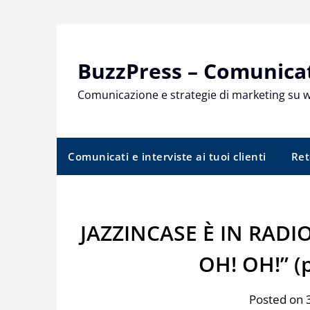
Skip
to
content
BuzzPress – Comunicati
Comunicazione e strategie di marketing su 
Comunicati e interviste ai tuoi clienti
Ret
JAZZINCASE È IN RADI
OH! OH!” (
Posted on