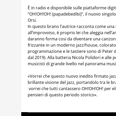
È in radio e disponibile sulle piattaforme digital
“OH!OH!OH! (papadebedibi)”, il nuovo singolo d
Orsi.
In questo brano l’autrice racconta come una
all’improvviso, è proprio lei che aleggia nell’
daranno forma cosi da diventare una canzone
frizzante in un moderno jazz/house, colorato,
programmazione e le tastiere sono di Peter d
dal 2019). Alla batteria Nicola Polidori e alle 
musicisti di grande livello nel panorama music
«Vorrei che questo nuovo inedito firmato jazz
brillante visione del jazz, portandolo tra le bra
vorrei che tutti cantassero OH!OH!OH! per eli
pensieri di questo periodo storico».