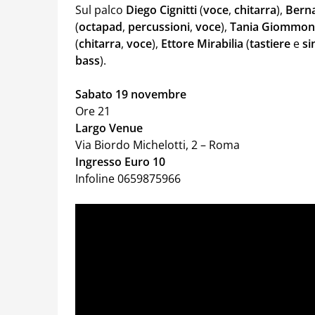
Sul palco
Diego
Cignitti
(
voce
,
chitarra
),
Bern
(
octapad
,
percussioni
,
voce
),
Tania
Giommon
(
chitarra
,
voce
),
Ettore
Mirabilia
(
tastiere
e
si
bass
).
Sabato 19 novembre
Ore 21
Largo Venue
Via Biordo Michelotti, 2 – Roma
Ingresso Euro 10
Infoline 0659875966