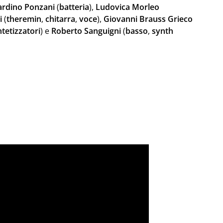
ardino
Ponzani
(
batteria
),
Ludovica
Morleo
i
(
theremin
,
chitarra
,
voce
),
Giovanni
Brauss
Grieco
ntetizzatori
) e
Roberto
Sanguigni
(
basso
,
synth