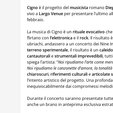
Cigno
è il progetto del
musicista
romano
Die
vivo a
Largo
Venue
per presentare l’ultimo a
febbraio.
La musica di Cigno è un
rituale evocativo
che 
flirtano con
l’elettronica
e il
rock
. Il risultat
ubriachi, andassero a un concerto dei Nine I
terreno sperimentale
, il risultato è un
caleid
cantautorali
e
strumentali
imprevedibili
, tut
spiega l’artista: “
Noi ripudiamo l’arte come merc
Noi ripudiamo le canzonette d’amore, la tonalit
chiaroscuri
,
riferimenti culturali
e
articolate 
l’intento artistico del progetto. Una profonda r
inequivocabilmente dai compromessi melodic
Durante il concerto saranno presentate tutte 
anche un brano in anteprima esclusiva estrat