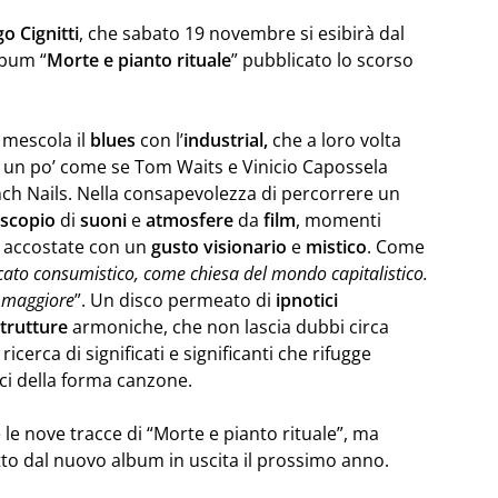
go
Cignitti
, che sabato 19 novembre si esibirà dal
lbum “
Morte e pianto rituale
” pubblicato lo scorso
mescola il
blues
con l’
industrial,
che a loro volta
o è un po’ come se Tom Waits e Vinicio Capossela
nch Nails. Nella consapevolezza di percorrere un
oscopio
di
suoni
e
atmosfere
da
film
, momenti
ti accostate con un
gusto
visionario
e
mistico
. Come
ato consumistico, come chiesa del mondo capitalistico.
à maggiore
”. Un disco permeato di
ipnotici
strutture
armoniche, che non lascia dubbi circa
icerca di significati e significanti che rifugge
i della forma canzone.
le nove tracce di “Morte e pianto rituale”, ma
to dal nuovo album in uscita il prossimo anno.