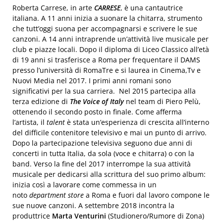
Roberta Carrese, in arte
CARRESE
, è una cantautrice
italiana. A 11 anni inizia a suonare la chitarra, strumento
che tutt’oggi suona per accompagnarsi e scrivere le sue
canzoni. A 14 anni intraprende un’attività live musicale per
club e piazze locali. Dopo il diploma di Liceo Classico all’età
di 19 anni si trasferisce a Roma per frequentare il DAMS
presso l’università di RomaTre e si laurea in Cinema,Tv e
Nuovi Media nel 2017. I primi anni romani sono
significativi per la sua carriera. Nel 2015 partecipa alla
terza edizione di
The Voice of Italy
nel team di Piero Pelù,
ottenendo il secondo posto in finale. Come afferma
l’artista, il
talent
è stata un’esperienza di crescita all’interno
del difficile contenitore televisivo e mai un punto di arrivo.
Dopo la partecipazione televisiva seguono due anni di
concerti in tutta Italia, da sola (voce e chitarra) o con la
band. Verso la fine del 2017 interrompe la sua attività
musicale per dedicarsi alla scrittura del suo primo album:
inizia così a lavorare come commessa in un
noto
department store
a Roma e fuori dal lavoro compone le
sue nuove canzoni. A settembre 2018 incontra la
produttrice
Marta Venturini
(Studionero/Rumore di Zona)