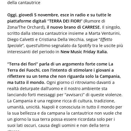
della cantautrice
Oggi, giovedì 5 novembre, esce in radio e su tutte le
piattaforme digitali “TERRA DEI FIORI”
(Rumore di
Zona/The Orchard)
, il nuovo brano di CARRESE.
Il singolo,
scritto dalla stessa cantautrice insieme a Marta Venturini,
Diego Calvetti e Cristiana Della Vecchia, segue “
Effetto
Speciale
”, quest’ultimo segnalato da Spotify tra le uscite più
interessanti del periodo in
New Music Friday
Italia.
“Terra dei fiori” parla di un argomento forte come La
Terra dei Fuochi, con l’intento di stimolare i giovani a
riflettere su un tema che non riguarda solo la Campania,
ma tutto il mondo.
Ogni giorno ci ritroviamo davanti a
realtà deturpate dall’uomo e il nostro ambiente sta
lanciando forti messaggi per “avvisarci” di queste violenze.
La Campania è una regione ricca di cultura, tradizione,
umanità, unicità. Napoli è conosciuta in tutto il mondo per
la sua bellezza e da campana la cantautrice non vuole che
un giorno la sua terra possa essere ricordata solo per i
suoi lati oscuri, causa degli uomini e non della terra