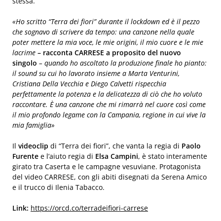
stessa.
«Ho scritto “Terra dei fiori” durante il lockdown ed è il pezzo
che sognavo di scrivere da tempo: una canzone nella quale
poter mettere la mia voce, le mie origini, il mio cuore e le mie
lacrime
– racconta CARRESE a proposito del nuovo
singolo
– quando ho ascoltato la produzione finale ho pianto:
il sound su cui ho lavorato insieme a Marta Venturini,
Cristiana Della Vecchia e Diego Calvetti rispecchia
perfettamente la potenza e la delicatezza di ciò che ho voluto
raccontare. È una canzone che mi rimarrà nel cuore così come
il mio profondo legame con la Campania, regione in cui vive la
mia famiglia»
Il
videoclip
di “Terra dei fiori”, che vanta la regia di
Paolo
Furente
e l’aiuto regia di
Elsa Campini
, è stato interamente
girato tra Caserta e le campagne vesuviane. Protagonista
del video CARRESE, con gli abiti disegnati da Serena Amico
e il trucco di Ilenia Tabacco.
Link:
https://orcd.co/terradeifiori-carrese