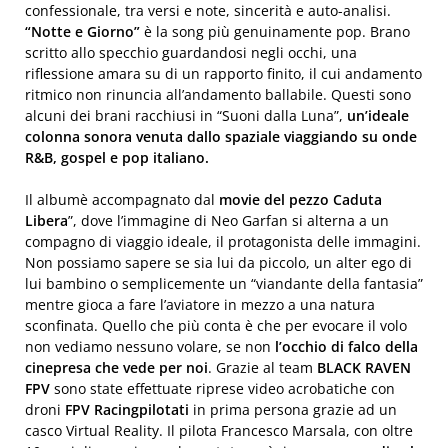
confessionale, tra versi e note, sincerità e auto-analisi.
“Notte e Giorno”
è la song più genuinamente pop. Brano
scritto allo specchio guardandosi negli occhi, una
riflessione amara su di un rapporto finito, il cui andamento
ritmico non rinuncia all’andamento ballabile. Questi sono
alcuni dei brani racchiusi in “Suoni dalla Luna”,
un’ideale
colonna sonora venuta dallo spaziale viaggiando su onde
R&B, gospel e pop italiano.
Il albumè accompagnato dal
movie del pezzo Caduta
Libera
”, dove l’immagine di Neo Garfan si alterna a un
compagno di viaggio ideale, il protagonista delle immagini.
Non possiamo sapere se sia lui da piccolo, un alter ego di
lui bambino o semplicemente un “viandante della fantasia”
mentre gioca a fare l’aviatore in mezzo a una natura
sconfinata. Quello che più conta è che per evocare il volo
non vediamo nessuno volare, se non
l’occhio di falco della
cinepresa che vede per noi
. Grazie al team
BLACK RAVEN
FPV
sono state effettuate riprese video acrobatiche con
droni
FPV Racingpilotati
in prima persona grazie ad un
casco Virtual Reality. Il pilota Francesco Marsala, con oltre