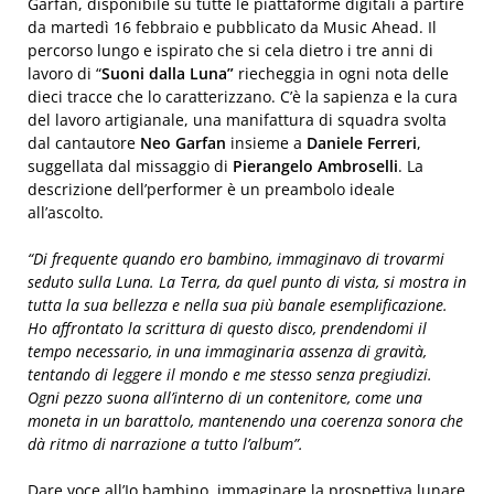
Garfan, disponibile su tutte le piattaforme digitali a partire
da martedì 16 febbraio e pubblicato da Music Ahead. Il
percorso lungo e ispirato che si cela dietro i tre anni di
lavoro di “
Suoni dalla Luna”
riecheggia in ogni nota delle
dieci tracce che lo caratterizzano. C’è la sapienza e la cura
del lavoro artigianale, una manifattura di squadra svolta
dal cantautore
Neo
Garfan
insieme a
Daniele Ferreri
,
suggellata dal missaggio di
Pierangelo Ambroselli
. La
descrizione dell’performer è un preambolo ideale
all’ascolto.
“Di frequente quando ero bambino, immaginavo di trovarmi
seduto sulla Luna. La Terra, da quel punto di vista, si mostra in
tutta la sua bellezza e nella sua più banale esemplificazione.
Ho affrontato la scrittura di questo disco, prendendomi il
tempo necessario, in una immaginaria assenza di gravità,
tentando di leggere il mondo e me stesso senza pregiudizi.
Ogni pezzo suona all’interno di un contenitore, come una
moneta in un barattolo, mantenendo una coerenza sonora che
dà ritmo di narrazione a tutto l’album”.
Dare voce all’Io bambino, immaginare la prospettiva lunare