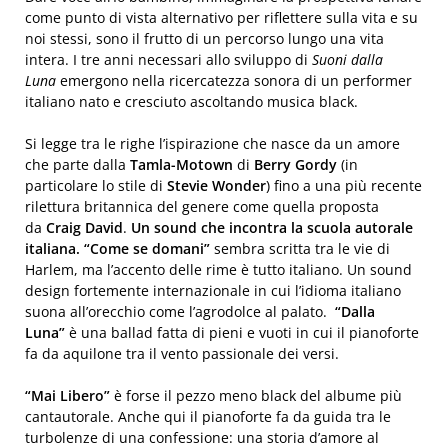
come punto di vista alternativo per riflettere sulla vita e su
noi stessi, sono il frutto di un percorso lungo una vita
intera. I tre anni necessari allo sviluppo di
Suoni dalla
Luna
emergono nella ricercatezza sonora di un performer
italiano nato e cresciuto ascoltando musica black.
Si legge tra le righe l’ispirazione che nasce da un amore
che parte dalla
Tamla-Motown
di
Berry Gordy
(in
particolare lo stile di
Stevie Wonder
) fino a una più recente
rilettura britannica del genere come quella proposta
da
Craig David
.
Un sound che incontra la scuola autorale
italiana.
“Come se domani”
sembra scritta tra le vie di
Harlem, ma l’accento delle rime è tutto italiano. Un sound
design fortemente internazionale in cui l’idioma italiano
suona all’orecchio come l’agrodolce al palato.
“Dalla
Luna”
è una ballad fatta di pieni e vuoti in cui il pianoforte
fa da aquilone tra il vento passionale dei versi.
“Mai Libero”
è forse il pezzo meno black del albume più
cantautorale. Anche qui il pianoforte fa da guida tra le
turbolenze di una confessione: una storia d’amore al