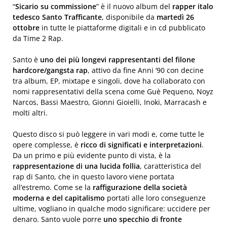
“
Sicario su commissione
” è il nuovo album del
rapper italo
tedesco Santo Trafficante
, disponibile da
martedì 26
ottobre
in tutte le piattaforme digitali e in cd pubblicato
da Time 2 Rap.
Santo è
uno dei più longevi rappresentanti del filone
hardcore/gangsta rap
, attivo da fine Anni ’90 con decine
tra album, EP, mixtape e singoli, dove ha collaborato con
nomi rappresentativi della scena come Guè Pequeno, Noyz
Narcos, Bassi Maestro, Gionni Gioielli, Inoki, Marracash e
molti altri.
Questo disco si può leggere in vari modi e, come tutte le
opere complesse, è
ricco di significati e interpretazioni
.
Da un primo e più evidente punto di vista, è la
rappresentazione di una lucida follia
, caratteristica del
rap di Santo, che in questo lavoro viene portata
all’estremo. Come se la
raffigurazione della società
moderna e del capitalismo
portati alle loro conseguenze
ultime, vogliano in qualche modo significare: uccidere per
denaro. Santo vuole porre
uno specchio di fronte