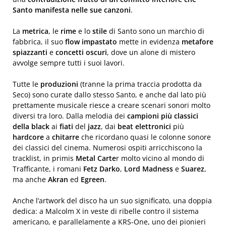
Santo manifesta nelle sue canzoni
.
La
metrica
, le
rime
e lo
stile
di Santo sono un marchio di
fabbrica, il suo
flow impastato
mette in evidenza
metafore
spiazzanti
e
concetti
oscuri
, dove un alone di mistero
avvolge sempre tutti i suoi lavori.
Tutte le
produzioni
(tranne la prima traccia prodotta da
Seco) sono curate dallo stesso Santo, e anche dal lato più
prettamente musicale riesce a creare scenari sonori molto
diversi tra loro. Dalla melodia dei
campioni più classici
della black
ai
fiati
del
jazz
, dai
beat
elettronici
più
hardcore
a
chitarre
che ricordano quasi le colonne sonore
dei classici del cinema. Numerosi ospiti arricchiscono la
tracklist, in primis
Metal Carte
r molto vicino al mondo di
Trafficante, i romani
Fetz
Darko
,
Lord
Madness
e
Suarez
,
ma anche
Akran
ed
Egreen
.
Anche l’artwork del disco ha un suo significato, una doppia
dedica: a Malcolm X in veste di ribelle contro il sistema
americano, e parallelamente a KRS-One, uno dei pionieri