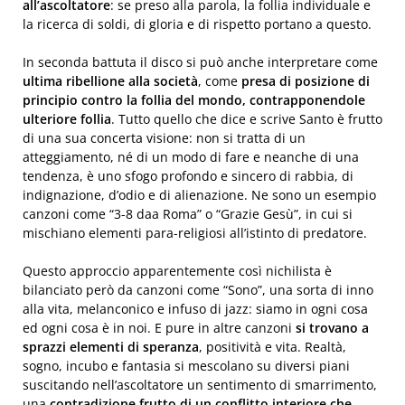
all’ascoltatore
: se preso alla parola, la follia individuale e
la ricerca di soldi, di gloria e di rispetto portano a questo.
In seconda battuta il disco si può anche interpretare come
ultima ribellione alla società
, come
presa di posizione di
principio contro la follia del mondo, contrapponendole
ulteriore follia
. Tutto quello che dice e scrive Santo è frutto
di una sua concerta visione: non si tratta di un
atteggiamento, né di un modo di fare e neanche di una
tendenza, è uno sfogo profondo e sincero di rabbia, di
indignazione, d’odio e di alienazione. Ne sono un esempio
canzoni come “3-8 daa Roma” o “Grazie Gesù”, in cui si
mischiano elementi para-religiosi all’istinto di predatore.
Questo approccio apparentemente così nichilista è
bilanciato però da canzoni come “Sono”, una sorta di inno
alla vita, melanconico e infuso di jazz: siamo in ogni cosa
ed ogni cosa è in noi. E pure in altre canzoni
si trovano a
sprazzi elementi di speranza
, positività e vita. Realtà,
sogno, incubo e fantasia si mescolano su diversi piani
suscitando nell’ascoltatore un sentimento di smarrimento,
una
contradizione frutto di un conflitto interiore che