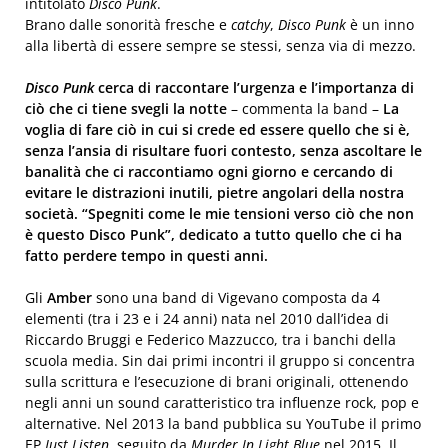
intitolato
Disco Punk
.
Brano dalle sonorità fresche e
catchy
,
Disco Punk
è un inno
alla libertà di essere sempre se stessi, senza via di mezzo.
Disco Punk
cerca di raccontare l’urgenza e l’importanza di
ciò che ci tiene svegli la notte
– commenta la band –
La
voglia di fare ciò in cui si crede ed essere quello che si è,
senza l’ansia di risultare fuori contesto, senza ascoltare le
banalità che ci raccontiamo ogni giorno e cercando di
evitare le distrazioni inutili, pietre angolari della nostra
società. “Spegniti come le mie tensioni verso ciò che non
è questo Disco Punk”, dedicato a tutto quello che ci ha
fatto perdere tempo in questi anni.
Gli
Amber
sono una band di Vigevano composta da 4
elementi (tra i 23 e i 24 anni) nata nel 2010 dall’idea di
Riccardo Bruggi e Federico Mazzucco, tra i banchi della
scuola media. Sin dai primi incontri il gruppo si concentra
sulla scrittura e l’esecuzione di brani originali, ottenendo
negli anni un sound caratteristico tra influenze rock, pop e
alternative. Nel 2013 la band pubblica su YouTube il primo
EP
Just Listen
, seguito da
Murder In Light Blue
nel 2015. Il