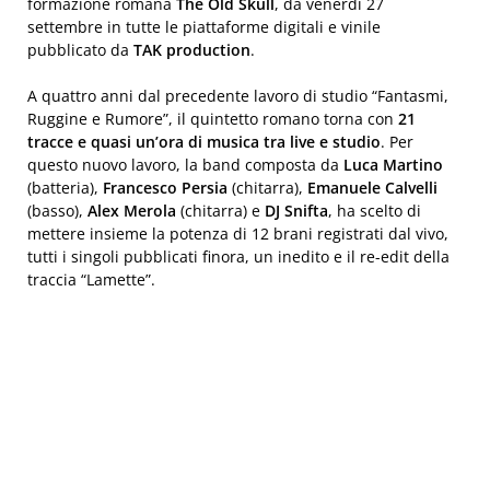
formazione romana
The Old Skull
, da venerdì 27
settembre in tutte le piattaforme digitali e vinile
pubblicato da
TAK production
.
A quattro anni dal precedente lavoro di studio “Fantasmi,
Ruggine e Rumore”, il quintetto romano torna con
21
tracce e quasi un’ora di musica tra live e studio
. Per
questo nuovo lavoro, la band composta da
Luca
Martino
(batteria),
Francesco
Persia
(chitarra),
Emanuele
Calvelli
(basso),
Alex
Merola
(chitarra) e
DJ
Snifta
, ha scelto di
mettere insieme la potenza di 12 brani registrati dal vivo,
tutti i singoli pubblicati finora, un inedito e il re-edit della
traccia “Lamette”.