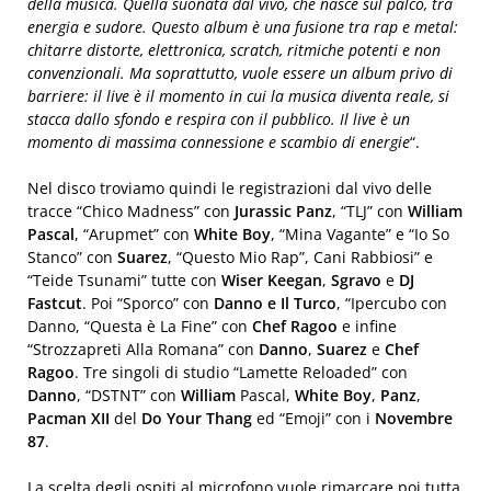
della musica. Quella suonata dal vivo, che nasce sul palco, tra
energia e sudore. Questo album è una fusione tra rap e metal:
chitarre distorte, elettronica, scratch, ritmiche potenti e non
convenzionali. Ma soprattutto, vuole essere un album privo di
barriere: il live è il momento in cui la musica diventa reale, si
stacca dallo sfondo e respira con il pubblico. Il live è un
momento di massima connessione e scambio di energie
“.
Nel disco troviamo quindi le registrazioni dal vivo delle
tracce “Chico Madness” con
Jurassic
Panz
, “TLJ” con
William
Pascal
, “Arupmet” con
White
Boy
, “Mina Vagante” e “Io So
Stanco” con
Suarez
, “Questo Mio Rap”, Cani Rabbiosi” e
“Teide Tsunami” tutte con
Wiser
Keegan
,
Sgravo
e
DJ
Fastcut
. Poi “Sporco” con
Danno
e
Il
Turco
, “Ipercubo con
Danno, “Questa è La Fine” con
Chef
Ragoo
e infine
“Strozzapreti Alla Romana” con
Danno
,
Suarez
e
Chef
Ragoo
. Tre singoli di studio “Lamette Reloaded” con
Danno
, “DSTNT” con
William
Pascal,
White
Boy
,
Panz
,
Pacman
XII
del
Do Your Thang
ed “Emoji” con i
Novembre
87
.
La scelta degli ospiti al microfono vuole rimarcare poi tutta