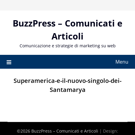
Skip
to
content
BuzzPress – Comunicati e
Articoli
Comunicazione e strategie di marketing su web
Menu
Superamerica-e-il-nuovo-singolo-dei-
Santamarya
©2026 BuzzPress – Comunicati e Articoli
| Design: