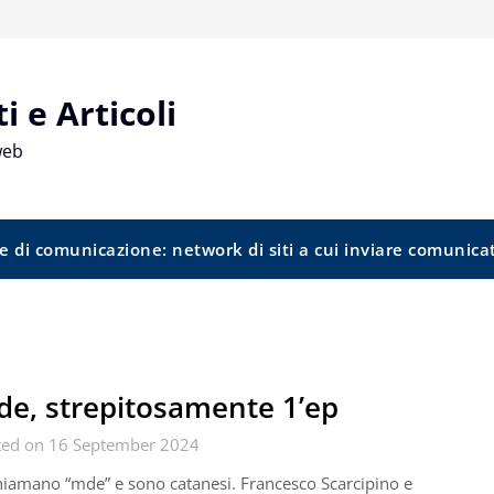
 e Articoli
web
e di comunicazione: network di siti a cui inviare comunica
e, strepitosamente 1’ep
ted on 16 September 2024
hiamano “mde” e sono catanesi. Francesco Scarcipino e