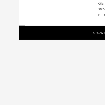
Gian
stra
micr
©2026 B