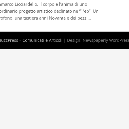
marco Licciardello, il corpo e l’anima di uno
ordinario progetto artistico declinato ne “1’ep”. Un
ofono, una tastiera anni Novanta e dei pezzi…
uzzPress – Comunicati e Articoli
| Design:
Newspaperly WordPres